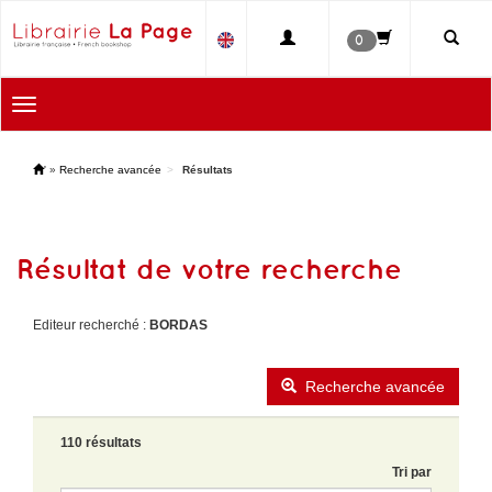
0
Toggle
navigation
'
»
Recherche avancée
Résultats
Résultat de votre recherche
Editeur recherché :
BORDAS
Recherche avancée
110 résultats
Tri par