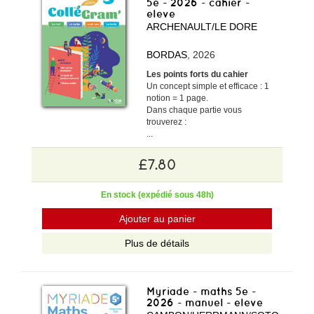
5e - 2026 - cahier -
eleve
ARCHENAULT/LE DORE
BORDAS
, 2026
Les points forts du cahier
Un concept simple et efficace : 1
notion = 1 page.
Dans chaque partie vous
trouverez :
...
£7.80
En stock (expédié sous 48h)
Ajouter au panier
Plus de détails
Myriade - maths 5e -
2026 - manuel - eleve