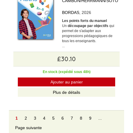
CAMBON/HERRMANN/SOTO
BORDAS
, 2026
Les points forts du manuel
Un
découpage par objectifs
qui
permet de s'adapter aux
progressions pédagogiques de
tous les enseignants.
...
£30.10
En stock (expédié sous 48h)
Ajouter au panier
Plus de détails
1
2
3
4
5
6
7
8
9
...
Page suivante