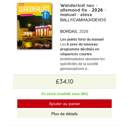
Wanderlust neu -
allemand tle - 2026 -
manuel - eleve
BALLY/CAMHAJI/DEVOS
BORDAS
, 2026
Les points forts du manuel
Les
6 axes du nouveau
programme déclinés en
séquences courtes
problématisées abordant les
spécificités de la société
germanophone à...
£34.10
En stock (expédié sous 48h)
Ajouter au panier
Plus de détails