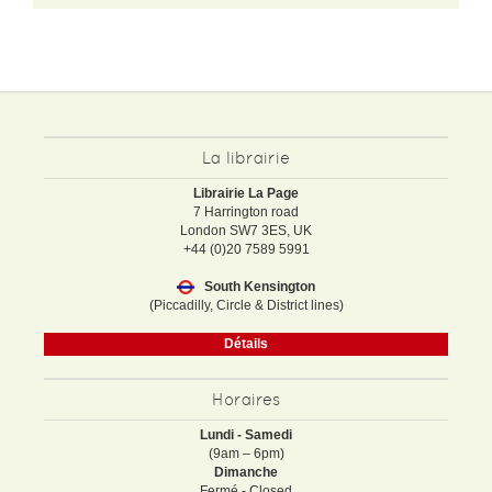
La librairie
Librairie La Page
7 Harrington road
London SW7 3ES, UK
+44 (0)20 7589 5991
South Kensington
(Piccadilly, Circle & District lines)
Détails
Horaires
Lundi - Samedi
(9am – 6pm)
Dimanche
Fermé - Closed