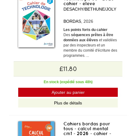
cahier - eleve
DESACHY/BETHUNE/JOLY
BORDAS
, 2026
Les points forts du cahier
Des
séquences prêtes à être
données aux élèves
et validées
par des inspecteurs et un
membre du comité d'écriture des
programmes. ...
£11.80
En stock (expédié sous 48h)
Ajouter au panier
Plus de détails
Cahiers bordas pour
tous - calcul mental
cm1 - 2026 - cahier -