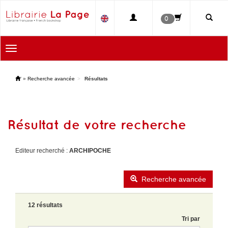
0
Toggle
navigation
'
»
Recherche avancée
Résultats
Résultat de votre recherche
Editeur recherché :
ARCHIPOCHE
Recherche avancée
12 résultats
Tri par