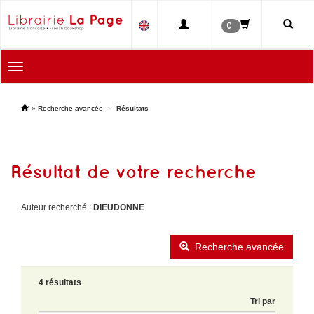
0
Toggle
navigation
'
»
Recherche avancée
Résultats
Résultat de votre recherche
Auteur recherché :
DIEUDONNE
Recherche avancée
4 résultats
Tri par