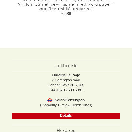
9x14cm Carnet, sewn spine, lined ivory paper -
96p ('Pyramids' Tangerine)
£4.80
La librairie
Librairie La Page
7 Harrington road
London SW7 3ES, UK
+44 (0)20 7589 5991
South Kensington
(Piccadilly, Circle & District lines)
Détails
Horaires