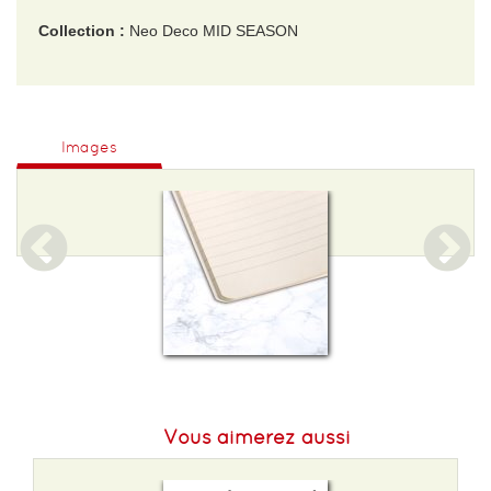
Collection :
Neo Deco MID SEASON
EAN :
3329681945361
Format H :
210
Images
Format L :
148
Poids :
160 g
Epaisseur :
8
Nombre de pages :
96
Vous aimerez aussi