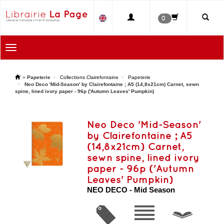
0
Toggle
navigation
'
»
Papeterie
Collections Clairefontaine
Papeterie
Neo Deco 'Mid-Season' by Clairefontaine ; A5 (14,8x21cm) Carnet, sewn
spine, lined ivory paper - 96p ('Autumn Leaves' Pumpkin)
Neo Deco 'Mid-Season'
by Clairefontaine ; A5
(14,8x21cm) Carnet,
sewn spine, lined ivory
paper - 96p ('Autumn
Leaves' Pumpkin)
NEO DECO - Mid Season