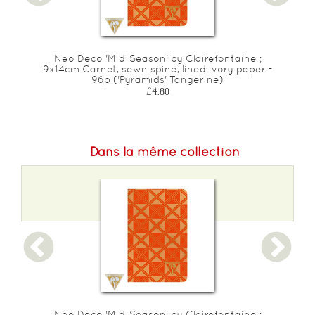
Neo Deco 'Mid-Season' by Clairefontaine ;
9x14cm Carnet, sewn spine, lined ivory paper -
96p ('Pyramids' Tangerine)
£4.80
Dans la même collection
Neo Deco 'Mid-Season' by Clairefontaine ;