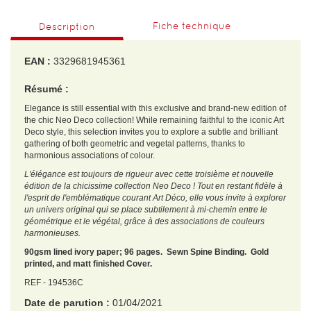
Fiche technique
Description
EAN :
3329681945361
Résumé :
Elegance is still essential with this exclusive and brand-new edition of
the chic Neo Deco collection! While remaining faithful to the iconic Art
Deco style, this selection invites you to explore a subtle and brilliant
gathering of both geometric and vegetal patterns, thanks to
harmonious associations of colour.
L'élégance est toujours de rigueur avec cette troisième et nouvelle
édition de la chicissime collection Neo Deco ! Tout en restant fidèle à
l'esprit de l'emblématique courant Art Déco, elle vous invite à explorer
un univers original qui se place subtilement à mi-chemin entre le
géométrique et le végétal, grâce à des associations de couleurs
harmonieuses.
90gsm lined ivory paper; 96 pages. Sewn Spine Binding. Gold
printed, and matt finished Cover.
REF - 194536C
Date de parution :
01/04/2021