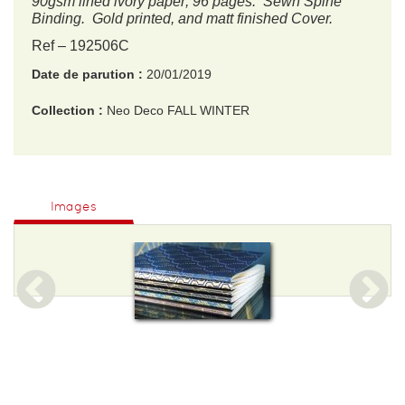
90gsm lined ivory paper; 96 pages. Sewn Spine
Binding. Gold printed, and matt finished Cover.
Ref – 192506C
Date de parution :
20/01/2019
Collection :
Neo Deco FALL WINTER
EAN :
3329681925066
Format H :
170
Images
Format L :
110
Poids :
250 g
Epaisseur :
3
Nombre de pages :
96