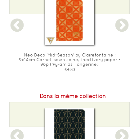
Neo Deco 'Mid-Season' by Clairefontaine ;
9x14cm Carnet, sewn spine, lined ivory paper -
(
96p ('Pyramids' Tangerine)
£4.80
Dans la même collection