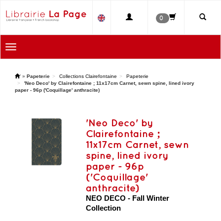
0
Toggle
navigation
'
»
Papeterie
Collections Clairefontaine
Papeterie
'Neo Deco' by Clairefontaine ; 11x17cm Carnet, sewn spine, lined ivory
paper - 96p ('Coquillage' anthracite)
'Neo Deco' by
Clairefontaine ;
11x17cm Carnet, sewn
spine, lined ivory
paper - 96p
('Coquillage'
anthracite)
NEO DECO - Fall Winter
Collection