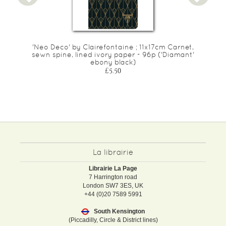
'Neo Deco' by Clairefontaine ; 11x17cm Carnet,
sewn spine, lined ivory paper - 96p ('Diamant'
ebony black)
£5.50
La librairie
Librairie La Page
7 Harrington road
London SW7 3ES, UK
+44 (0)20 7589 5991
South Kensington
(Piccadilly, Circle & District lines)