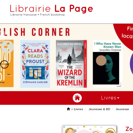
Livres
'
»
Livres
Jeunesse & BD
Jeunesse
Zo