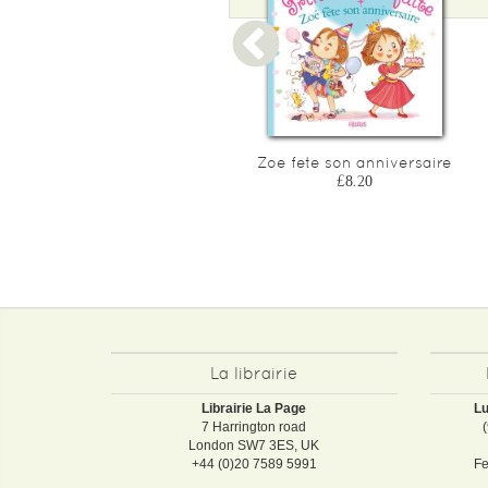
Zoe est douillette
Zoe fete son anniversaire
£8.20
£8.20
La librairie
Librairie La Page
Lu
7 Harrington road
London SW7 3ES, UK
+44 (0)20 7589 5991
Fe