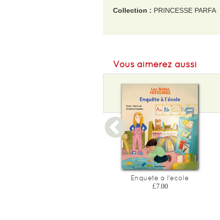
Collection :
PRINCESSE PARFA
EAN :
9782215168362
Format H :
187
Vous aimerez aussi
Format L :
177
Poids :
202 g
Epaisseur :
14
Une rentree extraterrestre
Enquete a l'ecole
£7.00
£7.00