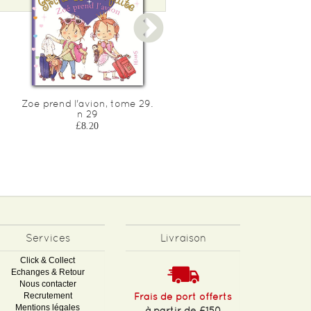
Zoe prend l'avion, tome 29.
Zoe a la plage, tome 25. n
n 29
25
£8.20
£8.20
Services
Livraison
Click & Collect
Echanges & Retour
Nous contacter
Recrutement
Frais de port offerts
Mentions légales
à partir de £150