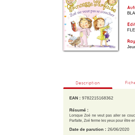
Aut
BL
Edi
FL
Ra
Jeu
Fich
Description
EAN :
9782215168362
Résumé :
Lorsque Zoé ne veut pas aller se couche
Parfaite, Zoé ferme les yeux pour être e
Date de parution :
26/06/2020