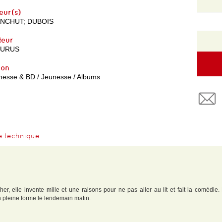
eur(s)
ANCHUT
;
DUBOIS
teur
EURUS
yon
nesse & BD / Jeunesse / Albums
e technique
r, elle invente mille et une raisons pour ne pas aller au lit et fait la comédi
n pleine forme le lendemain matin.