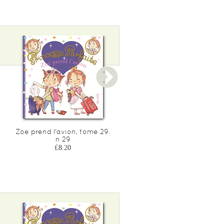
Zoe prend l'avion, tome 29.
Jules n'aime pas perdre
n 29
£7.20
£8.20