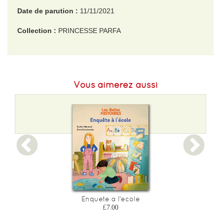
Date de parution :
11/11/2021
Collection :
PRINCESSE PARFA
EAN :
9782215175896
Format H :
190
Vous aimerez aussi
Format L :
175
Poids :
206 g
Epaisseur :
11
Enquete a l'ecole
£7.00