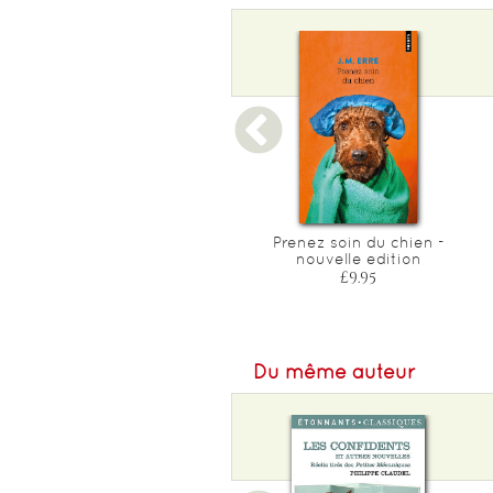
Poids :
110 g
Epaisseur :
11
Adrienne mesurat
Prenez soin du chien -
nouvelle edition
£10.30
£9.95
Du même auteur