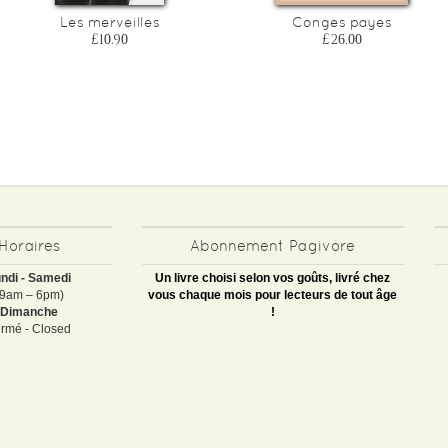
Les merveilles
Conges payes
£10.90
£26.00
Horaires
Abonnement Pagivore
ndi - Samedi
Un livre choisi selon vos goûts, livré chez
(9am – 6pm)
vous chaque mois pour lecteurs de tout âge
Dimanche
!
rmé - Closed