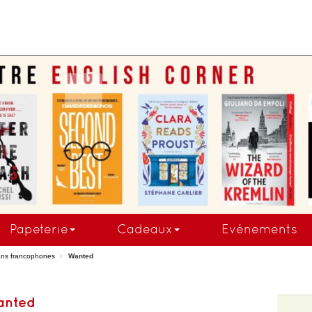
COMMANDEZ MAINTE
Papeterie
Cadeaux
Evénements
ns francophones
Wanted
nted