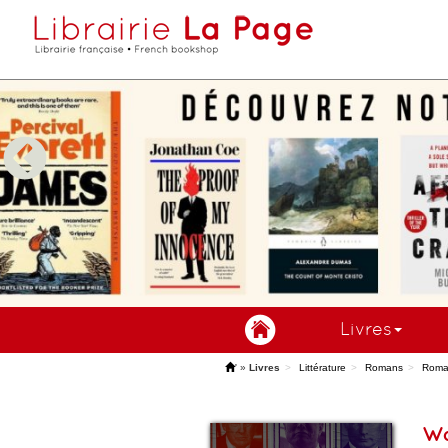
Livres
'
»
Livres
Littérature
Romans
Roma
Wa