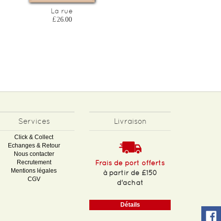
La rue
L'architecte romaine
£26.00
£28.20
Services
Livraison
Click & Collect
Echanges & Retour
Nous contacter
Recrutement
Frais de port offerts
Mentions légales
à partir de £150
CGV
d'achat
Détails