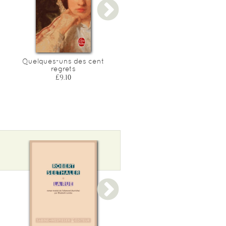
Quelques-uns des cent
Crepuscule
regrets
£11.70
£9.10