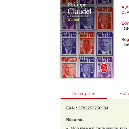
Aut
CLA
Edi
LG
Ra
Lit
Fich
Description
EAN :
9782253256984
Résumé :
« Mon idée est toute simple, non ?