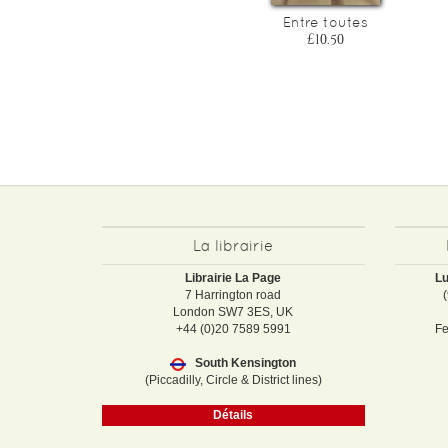
Le temps retrouve (5 cd)
Entre toutes
£53.10
£10.50
La librairie
Librairie La Page
Lu
7 Harrington road
London SW7 3ES, UK
+44 (0)20 7589 5991
Fe
South Kensington
(Piccadilly, Circle & District lines)
Détails