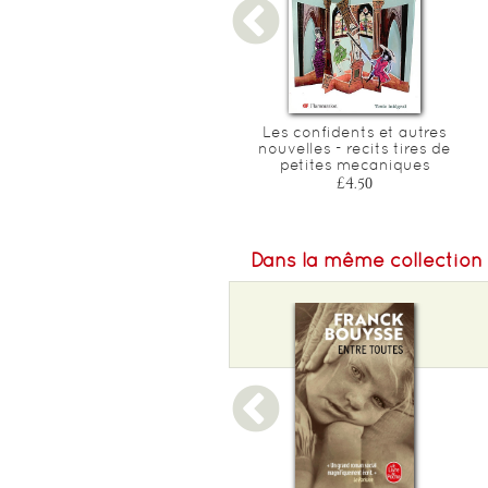
Les âmes grises
Les confidents et autres
nouvelles - recits tires de
£9.95
petites mecaniques
£4.50
Dans la même collection