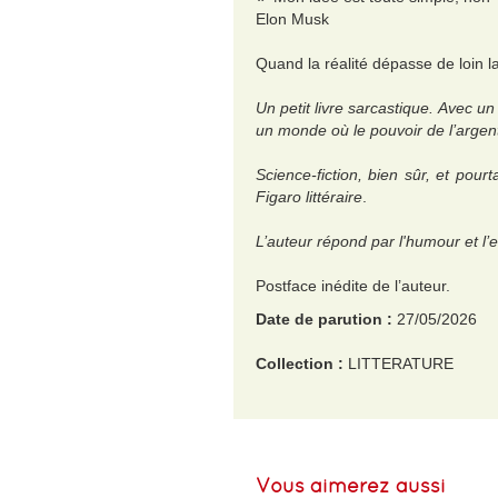
Elon Musk
Quand la réalité dépasse de loin l
Un petit livre sarcastique. Avec 
un monde où le pouvoir de l’argent
Science-fiction, bien sûr, et pour
Figaro littéraire
.
L’auteur répond par l'humour et l’
Postface inédite de l’auteur.
Date de parution :
27/05/2026
Collection :
LITTERATURE
EAN :
9782253256984
Format H :
178
Vous aimerez aussi
Format L :
110