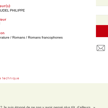
eur(s)
UDEL PHILIPPE
teur
F
yon
térature / Romans / Romans francophones
e technique
 Je suis étonné de ne pas y avoir pensé plus tôt, d’ailleurs. »