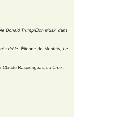
ouple Donald Trump/Elon Musk, dans
très drôle
. Étienne de Montety,
Le
n-Claude Raspiengeas,
La Croix
.