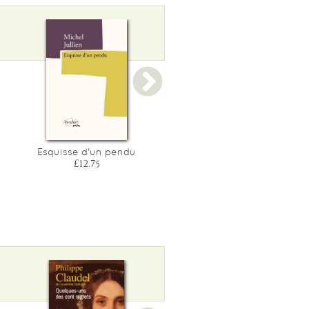
Esquisse d'un pendu
Sous les arbres, une prairi
£12.75
£10.05