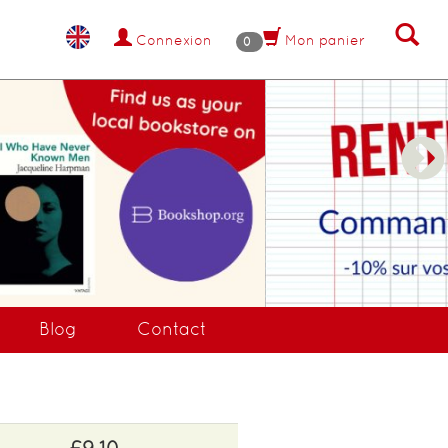
Connexion
Mon panier
0
NANT !
Blog
Contact
£9.10