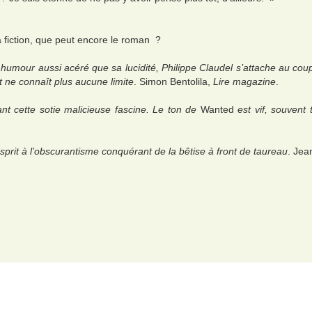
a fiction, que peut encore le roman ?
un humour aussi acéré que sa lucidité, Philippe Claudel s’attache au c
 ne connaît plus aucune limite
. Simon Bentolila,
Lire magazine
.
tant cette sotie malicieuse fascine. Le ton de
Wanted
est vif, souvent 
esprit à l’obscurantisme conquérant de la bêtise à front de taureau
. Jea