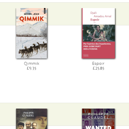
Qimmik
Espoir
£9.35
£25.85