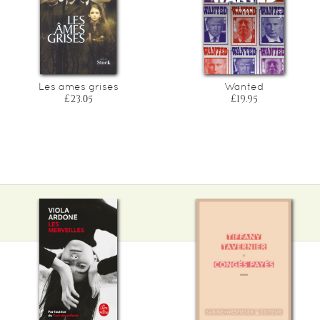
Les ames grises
Wanted
£23.05
£19.95