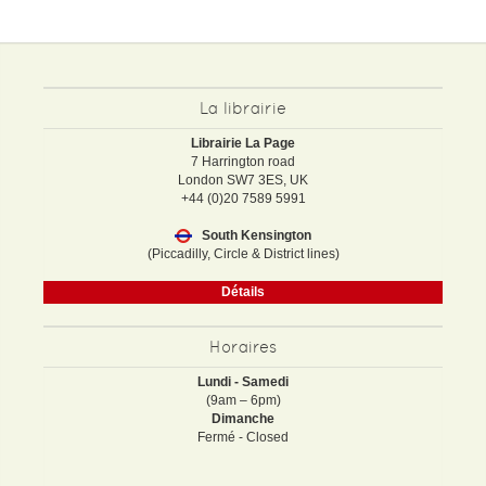
La librairie
Librairie La Page
7 Harrington road
London SW7 3ES, UK
+44 (0)20 7589 5991
South Kensington
(Piccadilly, Circle & District lines)
Détails
Horaires
Lundi - Samedi
(9am – 6pm)
Dimanche
Fermé - Closed