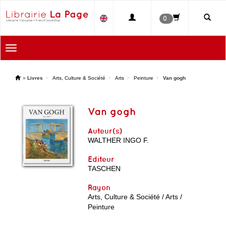
0
Toggle
navigation
'
»
Livres
Arts, Culture & Société
Arts
Peinture
Van gogh
Van gogh
Auteur(s)
WALTHER INGO F.
Editeur
TASCHEN
Rayon
Arts, Culture & Société / Arts /
Peinture