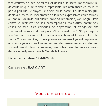
tant d'autres de ses peintures et dessins, laissent transparaître la
dextérité unique de l'artiste à représenter les ambiances et les lieux
par la peinture, le crayon, le fusain ou le pastel. Pourtant alors qu'il
déployait les couleurs vibrantes en touches expressives et les formes
au contour délimité qui allaient faire sa renommée, van Gogh luttait
contre le désintérêt de ses contemporains, mais aussi contre ses
crises de folie. Ses épisodes de dépression et d'angoisse ont
finalement eu raison de lui, puisqu'il se suicida en 1890, peu après
son 37e anniversaire. Cette introduction richement illustrée retrace la
vie de Vincent van Gogh : ses premières oeuvres figurant paysans et
ouvriers agricoles, sa lumineuse période parisienne et son dernier
sursaut créatif, plein de frénésie, durant les deux dernières années
de sa vie qu'il passa dans le Sud de la France.
Date de parution :
04/02/2016
Collection :
BASIC ART
EAN :
9783836527361
Format H :
260
Vous aimerez aussi
Format L :
210
Poids :
623 g