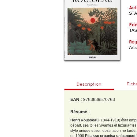
Aut
ST
Edi
TA
Ra
Arts
Fich
Description
EAN :
9783836570763
Résumé :
Henri Rousseau
(1844-1910) était emplo
départ, ses toiles vivantes et luxuriante
style unique et son obstination ne tardèr
en 1908
Picasso organisa un banquet 