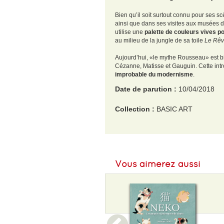
Bien qu’il soit surtout connu pour ses sc
ainsi que dans ses visites aux musées d’h
utilise une
palette de couleurs vives p
au milieu de la jungle de sa toile
Le Rêv
Aujourd’hui, «le mythe Rousseau» est bi
Cézanne, Matisse et Gauguin. Cette intr
improbable du modernisme
.
Date de parution :
10/04/2018
Collection :
BASIC ART
EAN :
9783836570763
Format H :
260
Vous aimerez aussi
Format L :
210
Poids :
589 g