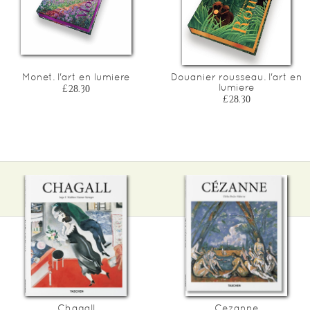
Monet. l'art en lumiere
Douanier rousseau. l'art en
lumiere
£28.30
£28.30
Chagall
Cezanne