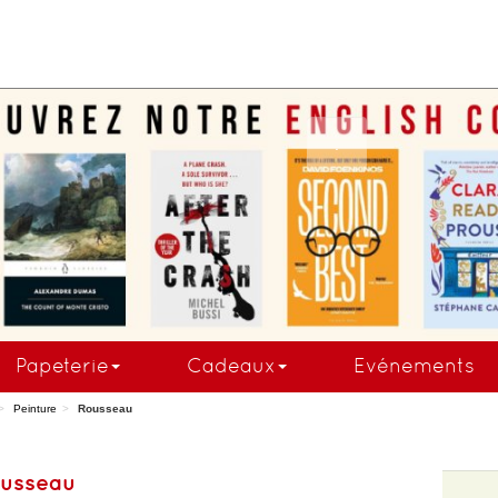
COMMANDEZ MAINTE
Papeterie
Cadeaux
Evénements
Peinture
Rousseau
usseau