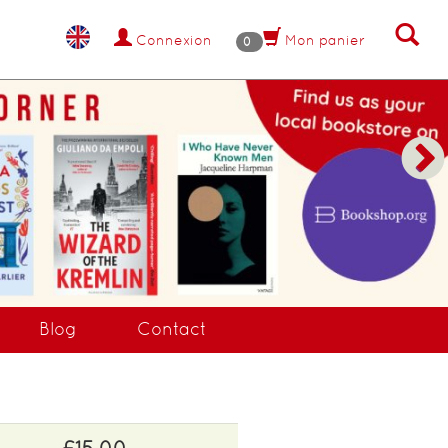
Connexion
Mon panier
0
NANT !
Blog
Contact
£15.00