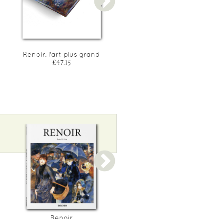
Renoir. l'art plus grand
Ito jakuchu. la nature
enchantee
£47.15
£58.95
Renoir
Degas