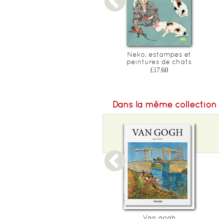
Les nuits etoilees de van
Neko, estampes et
gogh
peintures de chats
£24.80
£17.60
Dans la même collection
1920s Paris
Van gogh