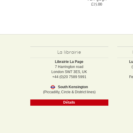
£15.00
£15.00
La librairie
Librairie La Page
Lu
7 Harrington road
London SW7 3ES, UK
+44 (0)20 7589 5991
Fe
South Kensington
(Piccadilly, Circle & District lines)
Détails