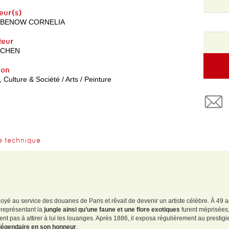
eur(s)
ABENOW CORNELIA
teur
SCHEN
yon
, Culture & Société / Arts / Peinture
e technique
yé au service des douanes de Paris et rêvait de devenir un artiste célèbre. À 49 an
s représentant la
jungle ainsi qu’une faune et une flore exotiques
furent méprisées,
ent pas à attirer à lui les louanges. Après 1886, il exposa régulièrement au prestig
légendaire en son honneur
.