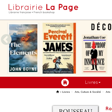
Livres
'
»
Livres
Arts, Culture & Société
Arts
Ro