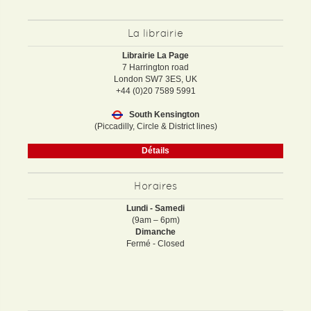
La librairie
Librairie La Page
7 Harrington road
London SW7 3ES, UK
+44 (0)20 7589 5991
South Kensington
(Piccadilly, Circle & District lines)
Détails
Horaires
Lundi - Samedi
(9am – 6pm)
Dimanche
Fermé - Closed