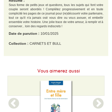
Résumé :
Sous forme de petits jeux et questions, tous les sujets qui font votre
couple seront abordés ! Complétez progressivement et en toute
complicité les pages de ce journal pour (re)découvrir votre partenaire,
tout ce qu'il n'a jamais osé vous dire ou vous avouer, et embellir
ensemble votre histoire. Une jolie trace de votre amour, à remplir et à
conserver... loin des regards indiscrets !
Date de parution :
10/01/2025
Collection :
CARNETS ET BULL
EAN :
9782383826200
Format H :
216
Vous aimerez aussi
Format L :
149
Poids :
344 g
Epaisseur :
18