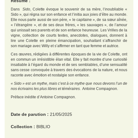
Résumé :
Dans
Sido
, Colette évoque le souvenir de sa mère, l’inoubliable «
Sido », qui régna sur son enfance et l’initia aux joies d’être au monde.
Elle nous parle aussi de son père, « le capitaine », de sa sœur aînée,
« l’étrangère », et de ses deux frères, « les sauvages », de l’amour
qui unissait ses parents et de son enfance heureuse. Les Vrilles de la
vigne, collection de courts textes, anecdotes, dialogues, donnent à
lire une Colette en pleine émancipation, souhaitant s’affranchir de
son mariage avec Willy et s’affirmer en tant que femme et autrice.
Ces œuvres, rédigées à différentes époques de la vie de Colette, ont
en commun un irrésistible élan vital. Elle y fait montre d’une curiosité
insatiable à l’égard du monde et de ses semblables, d’une sensualité
sans cesse convoquée à travers des évocations de la nature, et nous
raconte avec émotion et nostalgie son enfance.
« Sido » est un mythe, mais c’est à ce mythe que nous devons l’un de
nos écrivains les plus libres et téméraires.
Antoine Compagnon.
Préface inédite d’Antoine Compagnon.
Date de parution :
21/05/2025
Collection :
BIBLIO