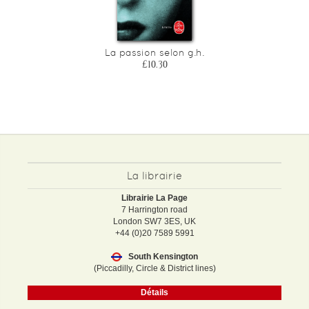
La passion selon g.h.
£10.30
La librairie
Librairie La Page
7 Harrington road
London SW7 3ES, UK
+44 (0)20 7589 5991
South Kensington
(Piccadilly, Circle & District lines)
Détails