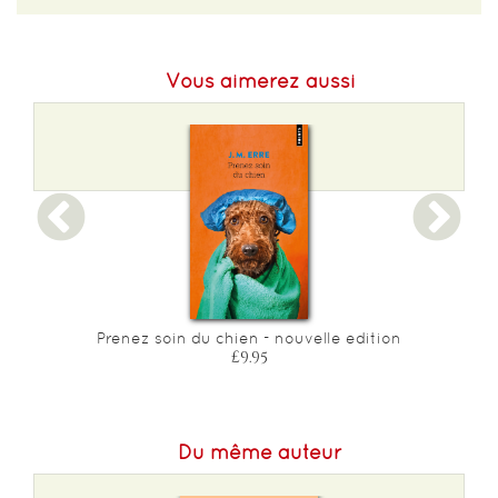
EAN :
9782253196839
Format H :
178
Vous aimerez aussi
Format L :
111
Poids :
152 g
Epaisseur :
13
Prenez soin du chien - nouvelle edition
£9.95
Du même auteur