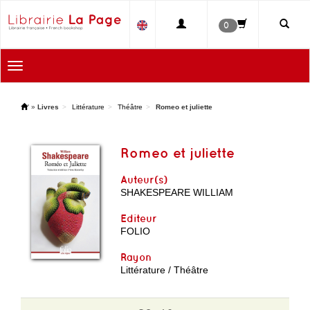
0
Toggle
navigation
'
»
Livres
Littérature
Théâtre
Romeo et juliette
Romeo et juliette
Auteur(s)
SHAKESPEARE WILLIAM
Editeur
FOLIO
Rayon
Littérature / Théâtre