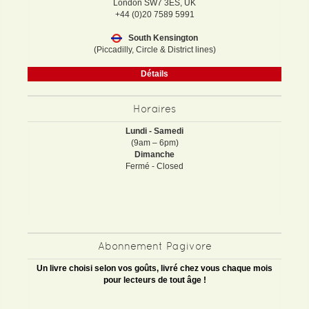
London SW7 3ES, UK
+44 (0)20 7589 5991
South Kensington
(Piccadilly, Circle & District lines)
Détails
Horaires
Lundi - Samedi
(9am – 6pm)
Dimanche
Fermé - Closed
Abonnement Pagivore
Un livre choisi selon vos goûts, livré chez vous chaque mois
pour lecteurs de tout âge !