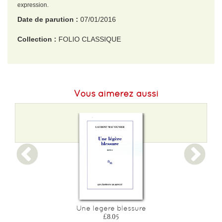
expression.
Date de parution :
07/01/2016
Collection :
FOLIO CLASSIQUE
EAN :
9782070468485
Format H :
175
Vous aimerez aussi
Format L :
110
Poids :
144 g
Epaisseur :
14
Une legere blessure
£8.05