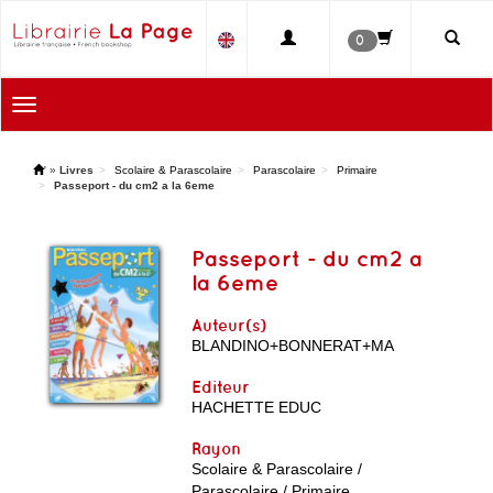
0
Toggle
navigation
'
»
Livres
Scolaire & Parascolaire
Parascolaire
Primaire
Passeport - du cm2 a la 6eme
Passeport - du cm2 a
la 6eme
Auteur(s)
BLANDINO+BONNERAT+MA
Editeur
HACHETTE EDUC
Rayon
Scolaire & Parascolaire /
Parascolaire / Primaire