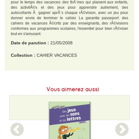
pour le temps des vacances: des thÃ¨mes qui plaisent aux enfants,
des activitÃ©s et des jeux pour apprendre autrement, des
autocollants Ã gagner aprÃ¨s chaque rÃ©vision, avec un jeu pour
donner envie de terminer le cahier. La garantie passeport: des
cahiers de vacances Ã©crits par des enseignants, des rÃ©visions
conformes aux programmes scolaires, l'essentiel pour bien rÃ©viser
tout en s'amusant.
Date de parution :
21/05/2008
Collection :
CAHIER VACANCES
EAN :
9782011696106
Format H :
280
Vous aimerez aussi
Format L :
195
Poids :
196 g