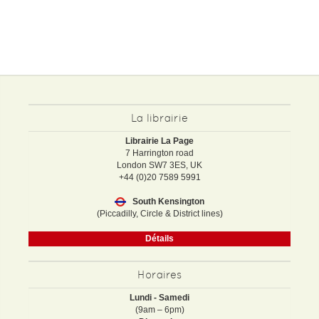
La librairie
Librairie La Page
7 Harrington road
London SW7 3ES, UK
+44 (0)20 7589 5991
South Kensington
(Piccadilly, Circle & District lines)
Détails
Horaires
Lundi - Samedi
(9am – 6pm)