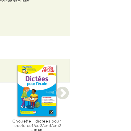
 tout en s'amusant.
Chouette - dictees pour
Je reussis et je m'epanoui
l'ecole ce1/ce2/cm1/cm2
en cm2
£10.60
£15.25