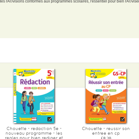
es rÃ©visions conformes aux programmes scolaires, l'essentiel pour bien rÃ©viser
Chouette - redaction 5e -
Chouette - reussir son
nouveau programme - les
entree en cp
regles pour bien rediger et
£8.20