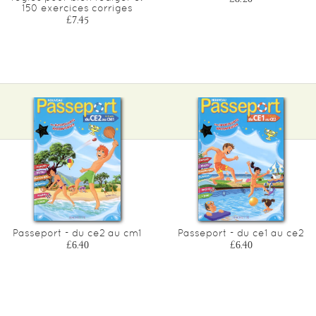
150 exercices corriges
£7.45
Passeport - du ce2 au cm1
Passeport - du ce1 au ce2
£6.40
£6.40