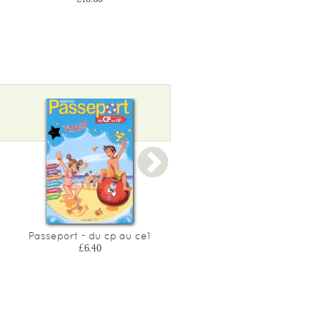
Passeport - du cp au ce1
Jouer pour reviser du ce1
au ce2
£6.40
£7.10