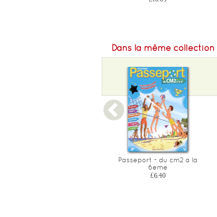
Dans la même collection
Hachette vacances - du
Passeport - du cm2 a la
cm2 a la 6e
6eme
£8.35
£6.40