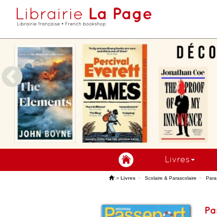
Livres
'
»
Livres
Scolaire & Parascolaire
Para
Pa