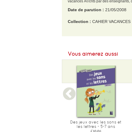
vacances Ã©crits par des enseignants, d
Date de parution :
21/05/2008
Collection :
CAHIER VACANCES
EAN :
9782011696090
Format H :
280
Vous aimerez aussi
Format L :
195
Poids :
179 g
Cahier d'ecriture boscher
Des jeux avec les sons et
les lettres - 5-7 ans
£5.80
£10.05