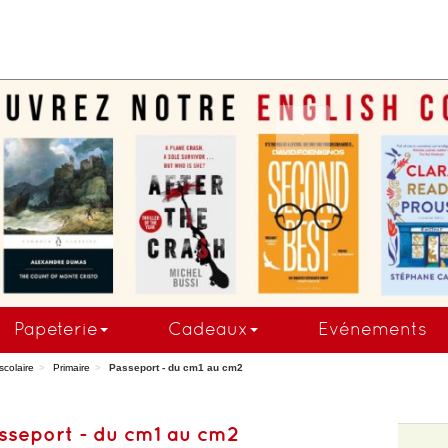
.
Papeterie
Cadeaux
Evénements
scolaire
Primaire
Passeport - du cm1 au cm2
sseport - du cm1 au cm2