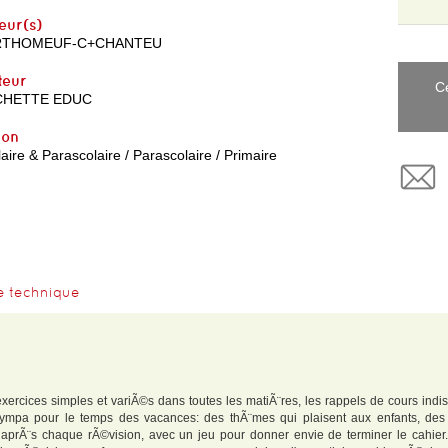
eur(s)
RTHOMEUF-C+CHANTEU
teur
C
CHETTE EDUC
yon
aire & Parascolaire / Parascolaire / Primaire
e technique
xercices simples et variÃ©s dans toutes les matiÃ¨res, les rappels de cours indi
sympa pour le temps des vacances: des thÃ¨mes qui plaisent aux enfants, des 
aprÃ¨s chaque rÃ©vision, avec un jeu pour donner envie de terminer le cahier.