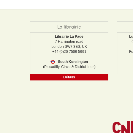
La librairie
Librairie La Page
Lu
7 Harrington road
London SW7 3ES, UK
+44 (0)20 7589 5991
Fe
South Kensington
(Piccadilly, Circle & District lines)
Détails