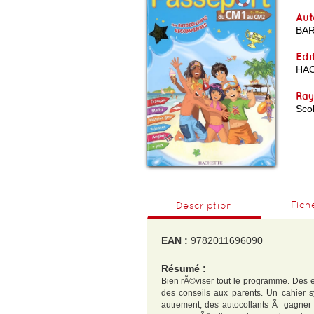
Aut
BA
Edi
HA
Ra
Scol
Fich
Description
EAN :
9782011696090
Résumé :
Bien rÃ©viser tout le programme. Des e
des conseils aux parents. Un cahier 
autrement, des autocollants Ã gagner 