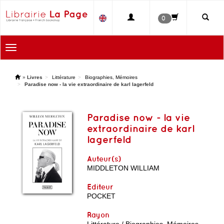
0
Toggle
navigation
'
»
Livres
Littérature
Biographies, Mémoires
Paradise now - la vie extraordinaire de karl lagerfeld
Paradise now - la vie
extraordinaire de karl
lagerfeld
Auteur(s)
MIDDLETON WILLIAM
Editeur
POCKET
Rayon