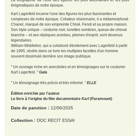
La biographie de l'une des figures les plus fascinantes et les plus
énigmatiques de notre époque.
Karl Lagerfeld incarne l'une des figures les plus fascinantes et
complexes de notre époque. Créateur visionnaire, il a métamorphosé
Chanel, marqué de son empreinte Chloé, Fendi et sa propre maison.
Son style unique – costume noir, lunettes sombres, queue-de-cheval
blanche – et ses répliques acerbes, pleines d'esprit, sont devenus
légendaires.
William Middleton, qui a collaboré étroitement avec Lagerfeld à partir
de 1995, révèle dans ce livre les multiples facettes d'un homme
souvent dissimulé derrière son image publique.
" Un ouvrage riche en anecdotes et en témoignages sur le couturier
Karl Lagerfeld. "
Gala
" Un témoignage très précis et très informé. "
ELLE
Édition enrichie par l'auteur
Le livre à l'origine du film documentaire
Karl
(Paramount)
Date de parution :
12/06/2025
Collection :
DOC RECIT ESSAI
EAN :
9782266346689