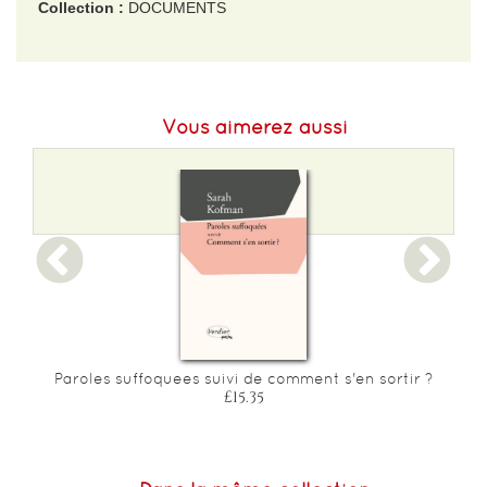
Collection :
DOCUMENTS
EAN :
9782213734880
Format H :
215
Vous aimerez aussi
Format L :
135
Poids :
286 g
Epaisseur :
19
e
Paroles suffoquees suivi de comment s'en sortir ?
£15.35