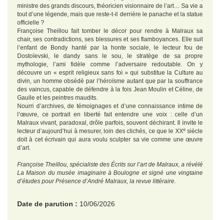
ministre des grands discours, théoricien visionnaire de l’art… Sa vie a
tout d’une légende, mais que reste-t-il derrière le panache et la statue
officielle ?
Françoise Theillou fait tomber le décor pour rendre à Malraux sa
chair, ses contradictions, ses blessures et ses flamboyances. Elle suit
l’enfant de Bondy hanté par la honte sociale, le lecteur fou de
Dostoïevski, le dandy sans le sou, le stratège de sa propre
mythologie, l’ami fidèle comme l’adversaire redoutable. On y
découvre un « esprit religieux sans foi » qui substitue la Culture au
divin, un homme obsédé par l’héroïsme autant que par la souffrance
des vaincus, capable de défendre à la fois Jean Moulin et Céline, de
Gaulle et les peintres maudits.
Nourri d’archives, de témoignages et d’une connaissance intime de
l’œuvre, ce portrait en liberté fait entendre une voix : celle d’un
Malraux vivant, paradoxal, drôle parfois, souvent déchirant. Il invite le
e
lecteur d’aujourd’hui à mesurer, loin des clichés, ce que le XX
siècle
doit à cet écrivain qui aura voulu sculpter sa vie comme une œuvre
d’art.
Françoise Theillou, spécialiste des Écrits sur l’art de Malraux, a révélé
La Maison du musée imaginaire à Boulogne et signé une vingtaine
d’études pour Présence d’André Malraux, la revue littéraire.
Date de parution :
10/06/2026