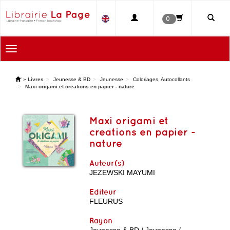
0
Toggle
navigation
'
»
Livres
Jeunesse & BD
Jeunesse
Coloriages, Autocollants
Maxi origami et creations en papier - nature
Maxi origami et
creations en papier -
nature
Auteur(s)
JEZEWSKI MAYUMI
Editeur
FLEURUS
Rayon