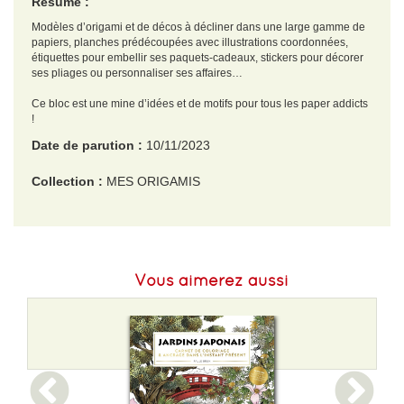
Résumé :
Modèles d’origami et de décos à décliner dans une large gamme de
papiers, planches prédécoupées avec illustrations coordonnées,
étiquettes pour embellir ses paquets-cadeaux, stickers pour décorer
ses pliages ou personnaliser ses affaires…
Ce bloc est une mine d’idées et de motifs pour tous les paper addicts
!
Date de parution :
10/11/2023
Collection :
MES ORIGAMIS
EAN :
9782215184614
Format H :
251
Vous aimerez aussi
Format L :
250
Poids :
722 g
Epaisseur :
18