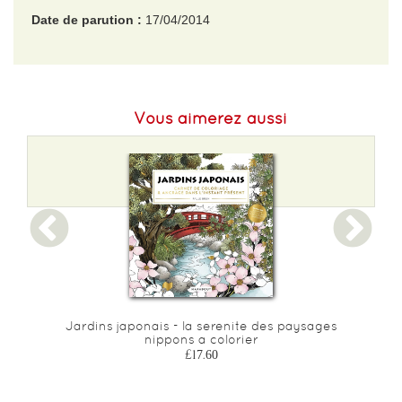
Date de parution :
17/04/2014
EAN :
9782884806756
Format H :
297
Vous aimerez aussi
Format L :
210
Poids :
129 g
Epaisseur :
3
u
Jardins japonais - la serenite des paysages
nippons a colorier
£17.60