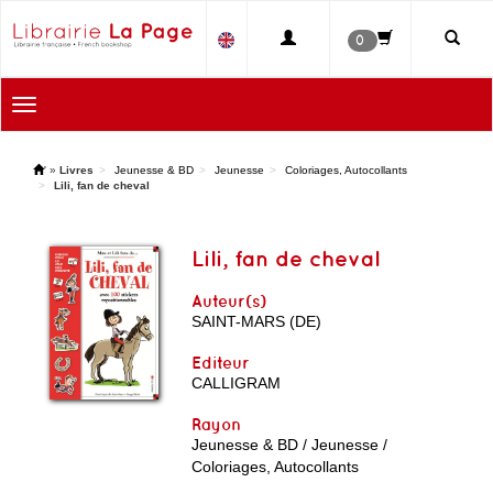
0
Toggle
navigation
'
»
Livres
Jeunesse & BD
Jeunesse
Coloriages, Autocollants
Lili, fan de cheval
Lili, fan de cheval
Auteur(s)
SAINT-MARS (DE)
Editeur
CALLIGRAM
Rayon
Jeunesse & BD / Jeunesse /
Coloriages, Autocollants