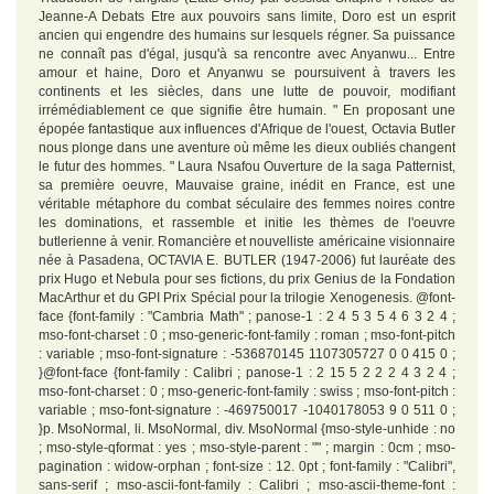
Jeanne-A Debats Etre aux pouvoirs sans limite, Doro est un esprit
ancien qui engendre des humains sur lesquels régner. Sa puissance
ne connaît pas d'égal, jusqu'à sa rencontre avec Anyanwu... Entre
amour et haine, Doro et Anyanwu se poursuivent à travers les
continents et les siècles, dans une lutte de pouvoir, modifiant
irrémédiablement ce que signifie être humain. " En proposant une
épopée fantastique aux influences d'Afrique de l'ouest, Octavia Butler
nous plonge dans une aventure où même les dieux oubliés changent
le futur des hommes. " Laura Nsafou Ouverture de la saga Patternist,
sa première oeuvre, Mauvaise graine, inédit en France, est une
véritable métaphore du combat séculaire des femmes noires contre
les dominations, et rassemble et initie les thèmes de l'oeuvre
butlerienne à venir. Romancière et nouvelliste américaine visionnaire
née à Pasadena, OCTAVIA E. BUTLER (1947-2006) fut lauréate des
prix Hugo et Nebula pour ses fictions, du prix Genius de la Fondation
MacArthur et du GPI Prix Spécial pour la trilogie Xenogenesis. @font-
face {font-family : "Cambria Math" ; panose-1 : 2 4 5 3 5 4 6 3 2 4 ;
mso-font-charset : 0 ; mso-generic-font-family : roman ; mso-font-pitch
: variable ; mso-font-signature : -536870145 1107305727 0 0 415 0 ;
}@font-face {font-family : Calibri ; panose-1 : 2 15 5 2 2 2 4 3 2 4 ;
mso-font-charset : 0 ; mso-generic-font-family : swiss ; mso-font-pitch :
variable ; mso-font-signature : -469750017 -1040178053 9 0 511 0 ;
}p. MsoNormal, li. MsoNormal, div. MsoNormal {mso-style-unhide : no
; mso-style-qformat : yes ; mso-style-parent : "" ; margin : 0cm ; mso-
pagination : widow-orphan ; font-size : 12. 0pt ; font-family : "Calibri",
sans-serif ; mso-ascii-font-family : Calibri ; mso-ascii-theme-font :