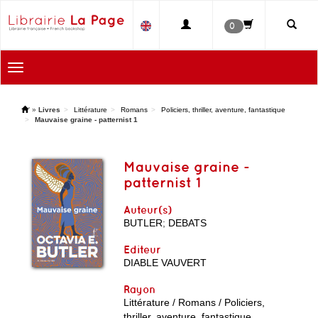
0
Toggle
navigation
'
»
Livres
Littérature
Romans
Policiers, thriller, aventure, fantastique
Mauvaise graine - patternist 1
Mauvaise graine -
patternist 1
Auteur(s)
BUTLER
;
DEBATS
Editeur
DIABLE VAUVERT
Rayon
Littérature / Romans / Policiers,
thriller, aventure, fantastique