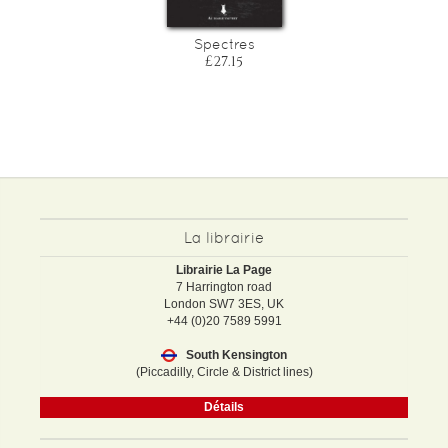
Spectres
£27.15
La librairie
Librairie La Page
7 Harrington road
London SW7 3ES, UK
+44 (0)20 7589 5991
South Kensington
(Piccadilly, Circle & District lines)
Détails