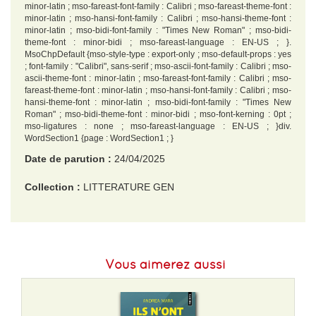
minor-latin ; mso-fareast-font-family : Calibri ; mso-fareast-theme-font :
minor-latin ; mso-hansi-font-family : Calibri ; mso-hansi-theme-font :
minor-latin ; mso-bidi-font-family : "Times New Roman" ; mso-bidi-
theme-font : minor-bidi ; mso-fareast-language : EN-US ; }.
MsoChpDefault {mso-style-type : export-only ; mso-default-props : yes
; font-family : "Calibri", sans-serif ; mso-ascii-font-family : Calibri ; mso-
ascii-theme-font : minor-latin ; mso-fareast-font-family : Calibri ; mso-
fareast-theme-font : minor-latin ; mso-hansi-font-family : Calibri ; mso-
hansi-theme-font : minor-latin ; mso-bidi-font-family : "Times New
Roman" ; mso-bidi-theme-font : minor-bidi ; mso-font-kerning : 0pt ;
mso-ligatures : none ; mso-fareast-language : EN-US ; }div.
WordSection1 {page : WordSection1 ; }
Date de parution :
24/04/2025
Collection :
LITTERATURE GEN
EAN :
9791030706895
Format H :
198
Vous aimerez aussi
Format L :
130
Poids :
438 g