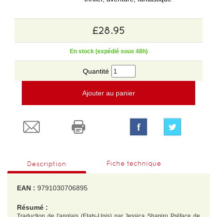
£28.95
En stock (expédié sous 48h)
Quantité
Ajouter au panier
Fiche technique
Description
EAN :
9791030706895
Résumé :
Traduction de l'anglais (Etats-Unis) par Jessica Shapiro Préface de