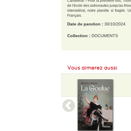
Canaveral ? Pour la première fois, Thom
de l'école des astronautes jusqu'au friss
intersidéral, notre planète si fragile
Français.
Date de parution :
30/10/2024
Collection :
DOCUMENTS
EAN :
9782290405932
Format H :
179
Vous aimerez aussi
Format L :
111
Poids :
312 g
Epaisseur :
24