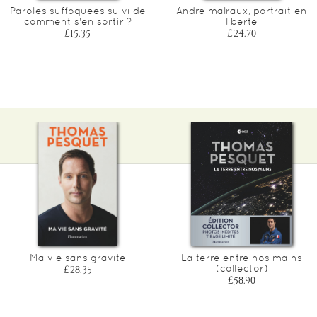
Paroles suffoquees suivi de
Andre malraux, portrait en
comment s'en sortir ?
liberte
£15.35
£24.70
Ma vie sans gravite
La terre entre nos mains
(collector)
£28.35
£58.90