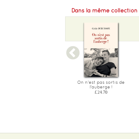
Dans la même collection
Une semaine de
On n'est pas sortis de
philosophie - les bases de
l'auberge !
la philo en 7 jours
£24.70
£5.90