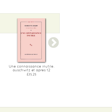
Une connaissance inutile.
Ces extravagantes soeur
auschwitz et apres t2
mitford - une famille dan
la tourmente de l'histoire
£15.25
£9.60