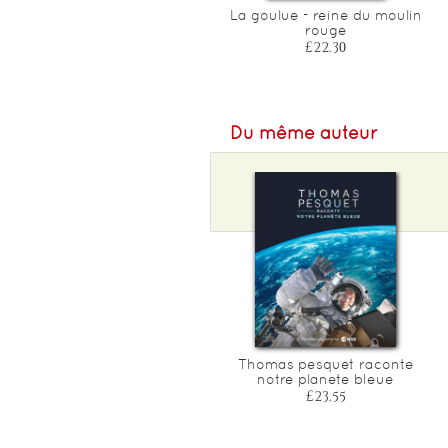
Gerard mulliez - l'epopee
La goulue - reine du moulin
du fondateur d'auchan
rouge
£27.15
£22.30
Du même auteur
Thomas pesquet raconte
notre planete bleue
£23.55