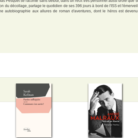
as Pesquet se raconte sans détour, dans un récit très personnel aussi drôle que su
on du décollage, partage le quotidien de ses 396 jours à bord de l'ISS et l'émerveil
. Une autobiographie aux allures de roman d'aventures, dont le héros est deven