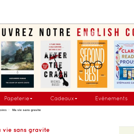
.
Papeterie
Cadeaux
Evénements
oires
Ma vie sans gravite
 vie sans gravite