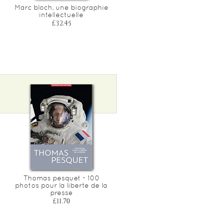
Marc bloch, une biographie
Marie-antoinette -
intellectuelle
nouvelle traduction
integrale
£32.45
£9.70
Thomas pesquet - 100
photos pour la liberte de la
presse
£11.70