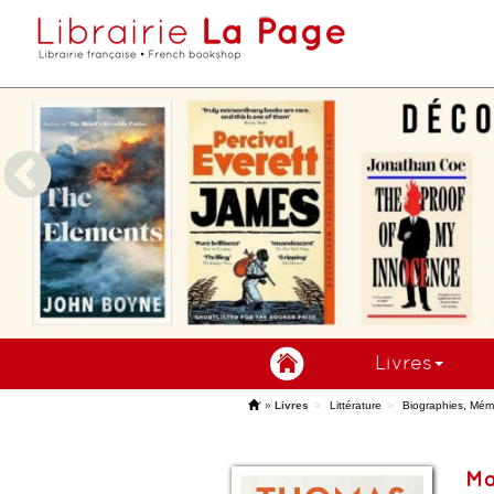
Livres
'
»
Livres
Littérature
Biographies, Mém
Ma