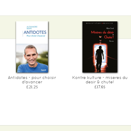
Antidotes - pour choisir
Kontre kulture - miseres du
d'avancer
desir & chute!
£21.25
£17.65