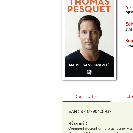
Aut
PE
Edi
J'AI
Ra
Litt
Fich
Description
EAN :
9782290405932
Résumé :
Comment devient-on le plus jeune Fran