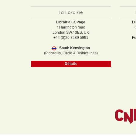
La librairie
Librairie La Page
Lu
7 Harrington road
London SW7 3ES, UK
+44 (0)20 7589 5991
Fe
South Kensington
(Piccadilly, Circle & District lines)
Détails