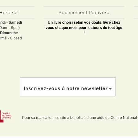
Horaires
Abonnement Pagivore
ndi - Samedi
Un livre choisi selon vos goûts, livré chez
(9am – 6pm)
vous chaque mois pour lecteurs de tout âge
Dimanche
!
rmé - Closed
Inscrivez-vous à notre newsletter
Pour sa realisation, ce site a bénéficié d’une aide du Centre National