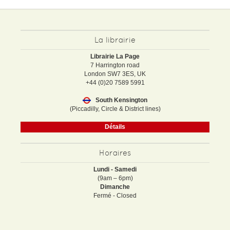
La librairie
Librairie La Page
7 Harrington road
London SW7 3ES, UK
+44 (0)20 7589 5991
South Kensington
(Piccadilly, Circle & District lines)
Détails
Horaires
Lundi - Samedi
(9am – 6pm)
Dimanche
Fermé - Closed