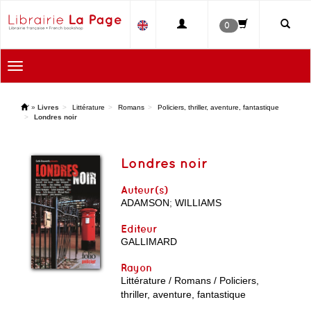
0
Toggle
navigation
'
»
Livres
Littérature
Romans
Policiers, thriller, aventure, fantastique
Londres noir
Londres noir
Auteur(s)
ADAMSON
;
WILLIAMS
Editeur
GALLIMARD
Rayon
Littérature / Romans / Policiers,
thriller, aventure, fantastique