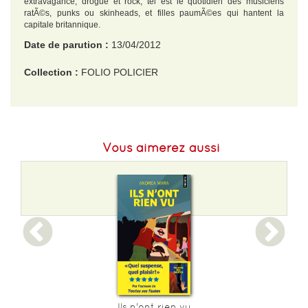
extravagance, drogue et rock, tel est le quotidien des musiciens
ratÃ©s, punks ou skinheads, et filles paumÃ©es qui hantent la
capitale britannique.
Date de parution :
13/04/2012
Collection :
FOLIO POLICIER
EAN :
9782070445110
Format H :
175
Vous aimerez aussi
Format L :
109
Poids :
209 g
Epaisseur :
17
Ils n'ont rien vu