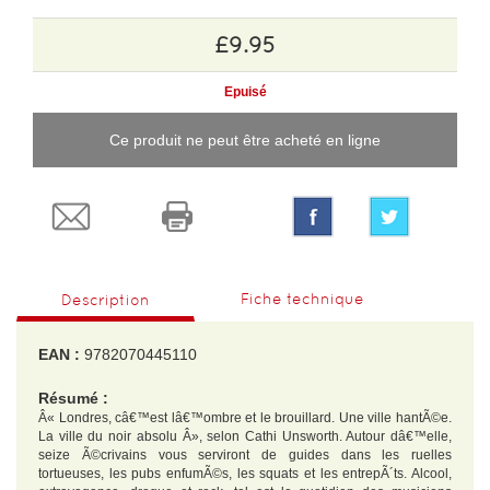
£9.95
Epuisé
Ce produit ne peut être acheté en ligne
Fiche technique
Description
EAN :
9782070445110
Résumé :
Â« Londres, câ€™est lâ€™ombre et le brouillard. Une ville hantÃ©e.
La ville du noir absolu Â», selon Cathi Unsworth. Autour dâ€™elle,
seize Ã©crivains vous serviront de guides dans les ruelles
tortueuses, les pubs enfumÃ©s, les squats et les entrepÃ´ts. Alcool,