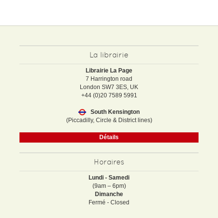
La librairie
Librairie La Page
7 Harrington road
London SW7 3ES, UK
+44 (0)20 7589 5991
South Kensington
(Piccadilly, Circle & District lines)
Détails
Horaires
Lundi - Samedi
(9am – 6pm)
Dimanche
Fermé - Closed