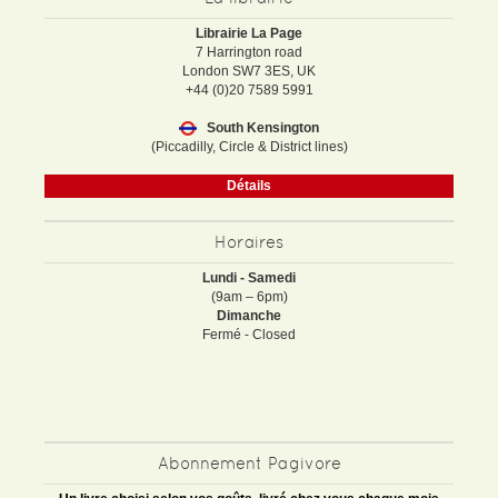
Librairie La Page
7 Harrington road
London SW7 3ES, UK
+44 (0)20 7589 5991
South Kensington
(Piccadilly, Circle & District lines)
Détails
Horaires
Lundi - Samedi
(9am – 6pm)
Dimanche
Fermé - Closed
Abonnement Pagivore