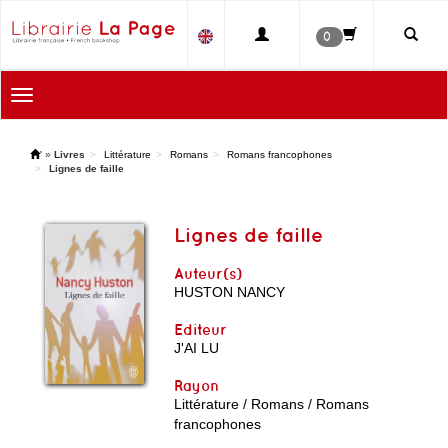
0
Toggle
navigation
'
»
Livres
Littérature
Romans
Romans francophones
Lignes de faille
Lignes de faille
Auteur(s)
HUSTON NANCY
Editeur
J'AI LU
Rayon
Littérature / Romans / Romans
francophones