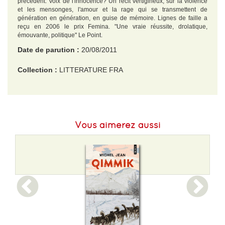
précédent. Voix de l'innocence? Un récit vertigineux, sur la violence
et les mensonges, l'amour et la rage qui se transmettent de
génération en génération, en guise de mémoire. Lignes de faille a
reçu en 2006 le prix Femina. "Une vraie réussite, drolatique,
émouvante, politique" Le Point.
Date de parution :
20/08/2011
Collection :
LITTERATURE FRA
EAN :
9782290036914
Format H :
177
Vous aimerez aussi
Format L :
110
Poids :
208 g
Epaisseur :
23