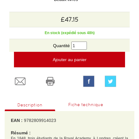
£47.15
En stock (expédié sous 48h)
Quantité
Ajouter au panier
Fiche technique
Description
EAN :
9782809914023
Résumé :
En 1848, trois étudiants de la Royal Academy, à Londres, créent la