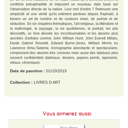
confrérie préraphaélite et imposent un nouveau style basé sur
l'observation directe de la nature. Leur mot d'ordre ? Retrouver une
simplicité et une vérité qu'ils estiment perdues depuis Raphaël, à
travers un art de lumière et de couleurs vives, de poésie et de
séduction. En six chapitres thématiques, l'art religieux, la littérature et
la mythologie, le paysage, la vie quotidienne, le portrait, les arts
décoratifs, ce livre dévoile les incontournables et les œuvres plus
secrètes d'artistes comme John William Hunt, John Everett Millais,
Dante Gabriel Rossetti, Edward Burne-Jones, William Morris ou
Lawrence Alma-Tadema. Iconographie abondante et spectaculaire,
comprenant des œuvres très connues mais aussi des tableaux plus
souvent confidentiels (tableaux, dessins, papiers peints, tapisserie,
vitraux, céramique).
Date de parution :
01/10/2015
Collection :
LIVRES D ART
EAN :
9782809914023
Format H :
302
Vous aimerez aussi
Format L :
300