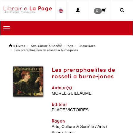
0
Toggle
navigation
'
»
Livres
Arts, Culture & Société
Arts
Beaux livres
Les preraphaelites de rosseti a burne-jones
Les preraphaelites de
rosseti a burne-jones
Auteur(s)
MOREL GUILLAUME
Editeur
PLACE VICTOIRES
Rayon
Arts, Culture & Société / Arts /
Beaux livres