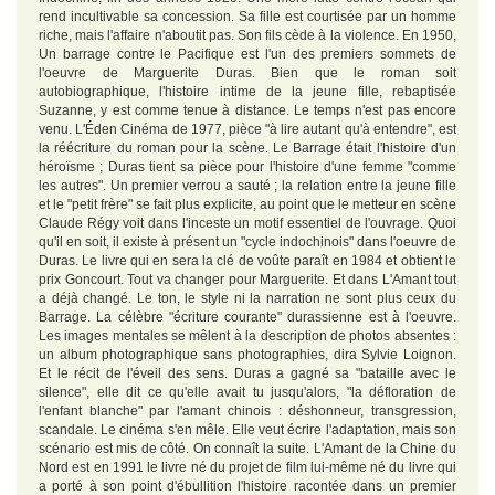
rend incultivable sa concession. Sa fille est courtisée par un homme
riche, mais l'affaire n'aboutit pas. Son fils cède à la violence. En 1950,
Un barrage contre le Pacifique est l'un des premiers sommets de
l'oeuvre de Marguerite Duras. Bien que le roman soit
autobiographique, l'histoire intime de la jeune fille, rebaptisée
Suzanne, y est comme tenue à distance. Le temps n'est pas encore
venu. L'Éden Cinéma de 1977, pièce "à lire autant qu'à entendre", est
la réécriture du roman pour la scène. Le Barrage était l'histoire d'un
héroïsme ; Duras tient sa pièce pour l'histoire d'une femme "comme
les autres". Un premier verrou a sauté ; la relation entre la jeune fille
et le "petit frère" se fait plus explicite, au point que le metteur en scène
Claude Régy voit dans l'inceste un motif essentiel de l'ouvrage. Quoi
qu'il en soit, il existe à présent un "cycle indochinois" dans l'oeuvre de
Duras. Le livre qui en sera la clé de voûte paraît en 1984 et obtient le
prix Goncourt. Tout va changer pour Marguerite. Et dans L'Amant tout
a déjà changé. Le ton, le style ni la narration ne sont plus ceux du
Barrage. La célèbre "écriture courante" durassienne est à l'oeuvre.
Les images mentales se mêlent à la description de photos absentes :
un album photographique sans photographies, dira Sylvie Loignon.
Et le récit de l'éveil des sens. Duras a gagné sa "bataille avec le
silence", elle dit ce qu'elle avait tu jusqu'alors, "la défloration de
l'enfant blanche" par l'amant chinois : déshonneur, transgression,
scandale. Le cinéma s'en mêle. Elle veut écrire l'adaptation, mais son
scénario est mis de côté. On connaît la suite. L'Amant de la Chine du
Nord est en 1991 le livre né du projet de film lui-même né du livre qui
a porté à son point d'ébullition l'histoire racontée dans un premier