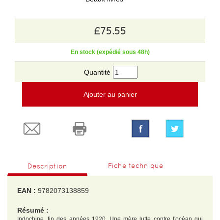
£75.55
En stock (expédié sous 48h)
Quantité
Ajouter au panier
Fiche technique
Description
EAN :
9782073138859
Résumé :
Indochine, fin des années 1920. Une mère lutte contre l'océan qui