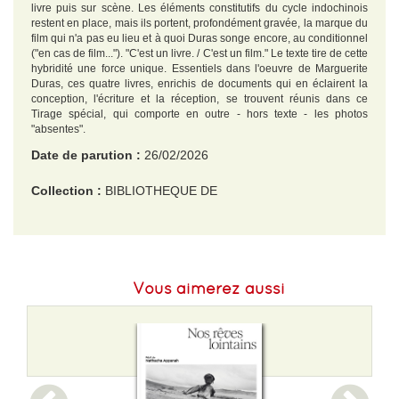
livre puis sur scène. Les éléments constitutifs du cycle indochinois
restent en place, mais ils portent, profondément gravée, la marque du
film qui n'a pas eu lieu et à quoi Duras songe encore, au conditionnel
("en cas de film..."). "C'est un livre. / C'est un film." Le texte tire de cette
hybridité une force unique. Essentiels dans l'oeuvre de Marguerite
Duras, ces quatre livres, enrichis de documents qui en éclairent la
conception, l'écriture et la réception, se trouvent réunis dans ce
Tirage spécial, qui comporte en outre - hors texte - les photos
"absentes".
Date de parution :
26/02/2026
Collection :
BIBLIOTHEQUE DE
EAN :
9782073138859
Format H :
179
Vous aimerez aussi
Format L :
115
Poids :
402 g
Epaisseur :
26