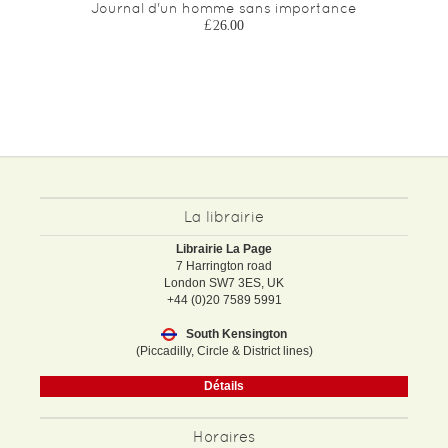
Journal d'un homme sans importance
£26.00
La librairie
Librairie La Page
7 Harrington road
London SW7 3ES, UK
+44 (0)20 7589 5991
South Kensington
(Piccadilly, Circle & District lines)
Détails
Horaires