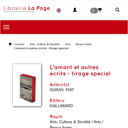
0
Toggle
navigation
'
»
Livres
Arts, Culture & Société
Arts
Beaux livres
L'amant et autres ecrits - tirage special
L'amant et autres
ecrits - tirage special
Auteur(s)
DURAS
;
PIAT
Editeur
GALLIMARD
Rayon
Arts, Culture & Société / Arts /
Beaux livres