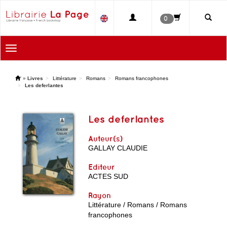
0
Toggle
navigation
'
»
Livres
Littérature
Romans
Romans francophones
Les deferlantes
Les deferlantes
Auteur(s)
GALLAY CLAUDIE
Editeur
ACTES SUD
Rayon
Littérature / Romans / Romans
francophones