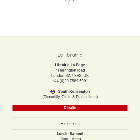
La librairie
Librairie La Page
7 Harrington road
London SW7 3ES, UK
+44 (0)20 7589 5991
South Kensington
(Piccadilly, Circle & District lines)
Détails
Horaires
Lundi - Samedi
(9am – 6pm)