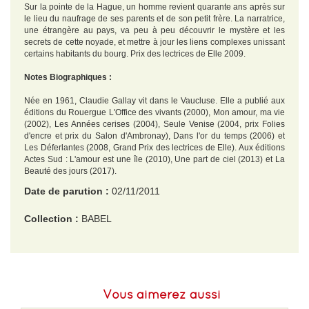
Sur la pointe de la Hague, un homme revient quarante ans après sur
le lieu du naufrage de ses parents et de son petit frère. La narratrice,
une étrangère au pays, va peu à peu découvrir le mystère et les
secrets de cette noyade, et mettre à jour les liens complexes unissant
certains habitants du bourg. Prix des lectrices de Elle 2009.
Notes Biographiques :
Née en 1961, Claudie Gallay vit dans le Vaucluse. Elle a publié aux
éditions du Rouergue L'Office des vivants (2000), Mon amour, ma vie
(2002), Les Années cerises (2004), Seule Venise (2004, prix Folies
d'encre et prix du Salon d'Ambronay), Dans l'or du temps (2006) et
Les Déferlantes (2008, Grand Prix des lectrices de Elle). Aux éditions
Actes Sud : L'amour est une île (2010), Une part de ciel (2013) et La
Beauté des jours (2017).
Date de parution :
02/11/2011
Collection :
BABEL
EAN :
9782330001308
Format H :
176
Vous aimerez aussi
Format L :
110