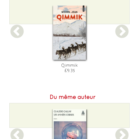
Poids :
398 g
Epaisseur :
36
Qimmik
£9.35
Du même auteur