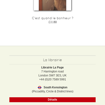
C'est quand le bonheur ?
£11.80
La librairie
Librairie La Page
7 Harrington road
London SW7 3ES, UK
+44 (0)20 7589 5991
South Kensington
(Piccadilly, Circle & District lines)
Détails