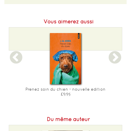
EAN :
9782898220524
Format H :
172
Vous aimerez aussi
Format L :
115
Poids :
116 g
Epaisseur :
12
Prenez soin du chien - nouvelle edition
£9.95
Du même auteur