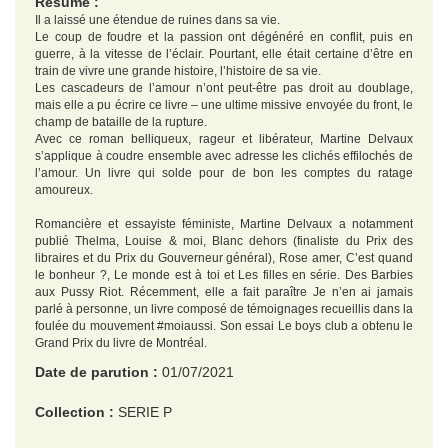
Résumé :
Il a laissé une étendue de ruines dans sa vie.
Le coup de foudre et la passion ont dégénéré en conflit, puis en
guerre, à la vitesse de l’éclair. Pourtant, elle était certaine d’être en
train de vivre une grande histoire, l’histoire de sa vie.
Les cascadeurs de l’amour n’ont peut-être pas droit au doublage,
mais elle a pu écrire ce livre – une ultime missive envoyée du front, le
champ de bataille de la rupture.
Avec ce roman belliqueux, rageur et libérateur, Martine Delvaux
s’applique à coudre ensemble avec adresse les clichés effilochés de
l’amour. Un livre qui solde pour de bon les comptes du ratage
amoureux.
Romancière et essayiste féministe, Martine Delvaux a notamment
publié Thelma, Louise & moi, Blanc dehors (finaliste du Prix des
libraires et du Prix du Gouverneur général), Rose amer, C’est quand
le bonheur ?, Le monde est à toi et Les filles en série. Des Barbies
aux Pussy Riot. Récemment, elle a fait paraître Je n’en ai jamais
parlé à personne, un livre composé de témoignages recueillis dans la
foulée du mouvement #moiaussi. Son essai Le boys club a obtenu le
Grand Prix du livre de Montréal.
Date de parution :
01/07/2021
Collection :
SERIE P