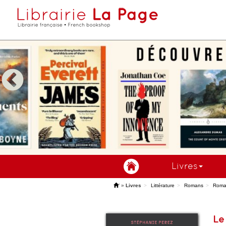
Livres
'
»
Livres
Littérature
Romans
Roma
Le