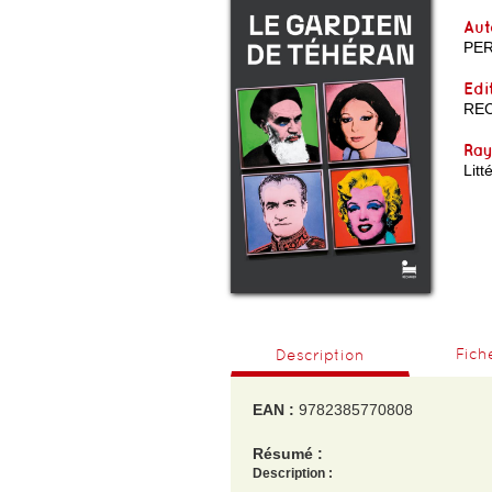
Aut
PER
Edi
RE
Ra
Lit
Fich
Description
EAN :
9782385770808
Résumé :
Description :