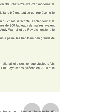
ver 300 chefs d'œuvre d'art moderne, le
ollahs brûlent tout ce qui représente le
 du chaos, il raconte la splendeur et la
Près de 300 tableaux de maîtres avaient
'Andy Warhol et de Roy Lichtenstein, le
ans à peine, les habits un peu grands de
ational, elle s'est rendue plusieurs fois
le Prix Bayeux des lycéens en 2018 et le
ocambolesque de l’incroyable collection d’art