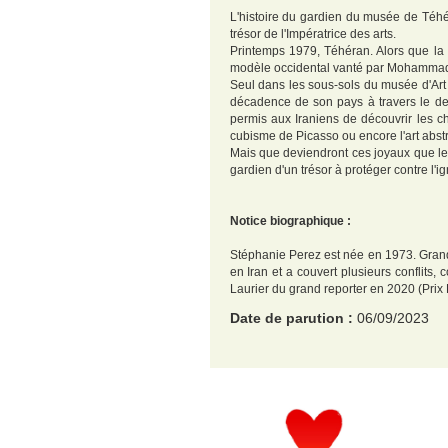
L'histoire du gardien du musée de Téhé
trésor de l'Impératrice des arts.
Printemps 1979, Téhéran. Alors que la R
modèle occidental vanté par Mohammad 
Seul dans les sous-sols du musée d'Art 
décadence de son pays à travers le des
permis aux Iraniens de découvrir les c
cubisme de Picasso ou encore l'art abstr
Mais que deviendront ces joyaux que les
gardien d'un trésor à protéger contre l'i
Notice biographique :
Stéphanie Perez est née en 1973. Grand r
en Iran et a couvert plusieurs conflits
Laurier du grand reporter en 2020 (Prix
Date de parution :
06/09/2023
EAN :
9782385770808
Langue :
Français
Format H :
229