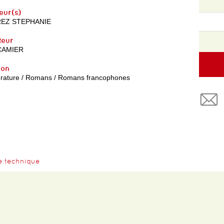
eur(s)
EZ STEPHANIE
teur
CAMIER
yon
térature / Romans / Romans francophones
e technique