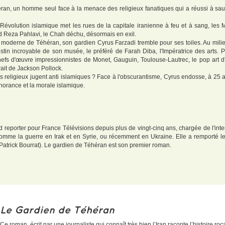
ran, un homme seul face à la menace des religieux fanatiques qui a réussi à sau
évolution islamique met les rues de la capitale iranienne à feu et à sang, les M
Reza Pahlavi, le Chah déchu, désormais en exil.
moderne de Téhéran, son gardien Cyrus Farzadi tremble pour ses toiles. Au milieu
tin incroyable de son musée, le préféré de Farah Diba, l'Impératrice des arts. 
hefs d'œuvre impressionnistes de Monet, Gauguin, Toulouse-Lautrec, le pop art d
ait de Jackson Pollock.
 religieux jugent anti islamiques ? Face à l'obscurantisme, Cyrus endosse, à 25 
gnorance et la morale islamique.
eporter pour France Télévisions depuis plus de vingt-cinq ans, chargée de l'intern
, comme la guerre en Irak et en Syrie, ou récemment en Ukraine. Elle a remporté 
 Patrick Bourrat). Le gardien de Téhéran est son premier roman.
Le Gardien de Téhéran
Ce roman, écrit par une journaliste qui connaît très bien l’Iran raconte l’histoire r