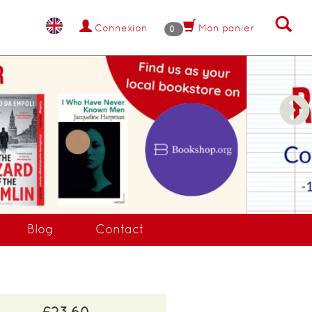
Connexion
Mon panier
0
NANT !
Blog
Contact
£23.60