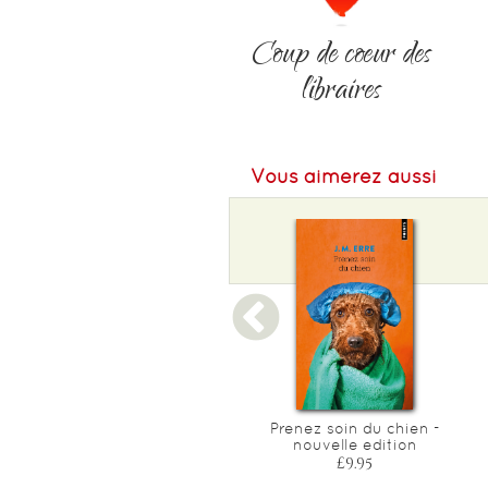
Format L :
145
Coup de coeur des
Poids :
322 g
libraires
Epaisseur :
24
Vous aimerez aussi
Adrienne mesurat
Prenez soin du chien -
nouvelle edition
£10.30
£9.95