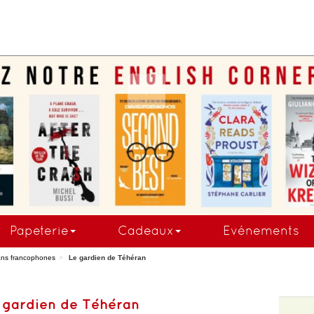
COMMANDEZ MAINTE
Papeterie
Cadeaux
Evénements
ns francophones
Le gardien de Téhéran
 gardien de Téhéran