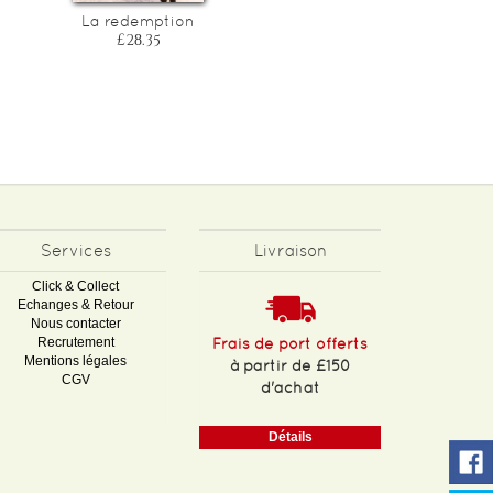
La redemption
Les trois hortense
£28.35
£26.00
Services
Livraison
Click & Collect
Echanges & Retour
Nous contacter
Recrutement
Frais de port offerts
Mentions légales
à partir de £150
CGV
d'achat
Détails