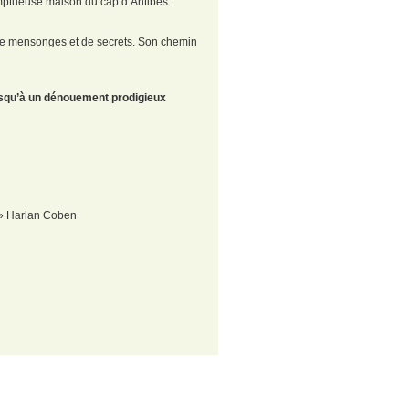
omptueuse maison du cap d’Antibes.
r de mensonges et de secrets. Son chemin
squ’à un dénouement prodigieux
 Harlan Coben