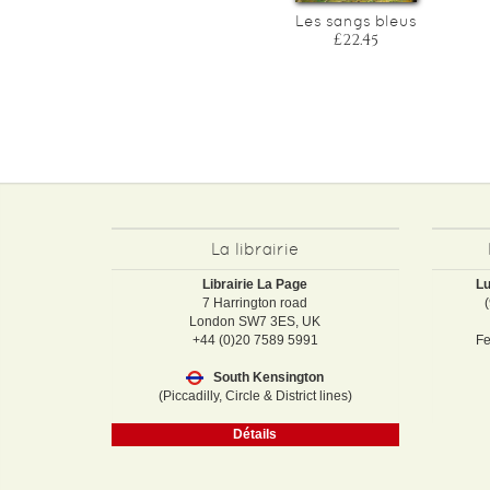
Le feu aux nues - fallait-il
Les sangs bleus
bruler william turner ?
£22.45
£23.60
La librairie
Librairie La Page
Lu
7 Harrington road
London SW7 3ES, UK
+44 (0)20 7589 5991
Fe
South Kensington
(Piccadilly, Circle & District lines)
Détails