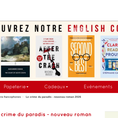
COMMANDEZ MAINTE
Papeterie
Cadeaux
Evénements
ns francophones
Le crime du paradis - nouveau roman 2026
 crime du paradis - nouveau roman