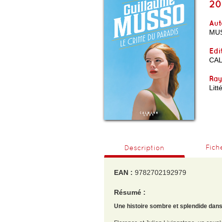
20
Aut
MU
Edi
CA
Ra
Lit
Fich
Description
EAN :
9782702192979
Résumé :
Une histoire sombre et splendide dan