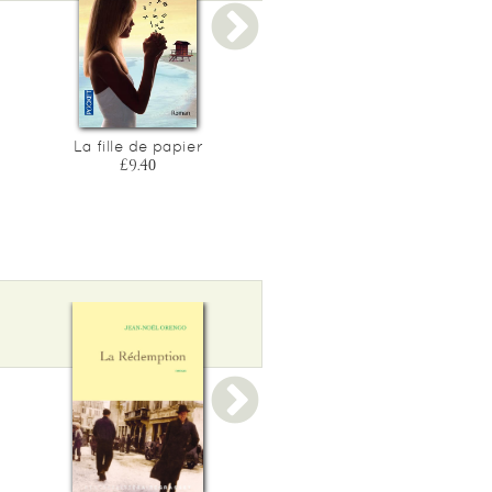
La fille de papier
Et apres...
£9.40
£9.10