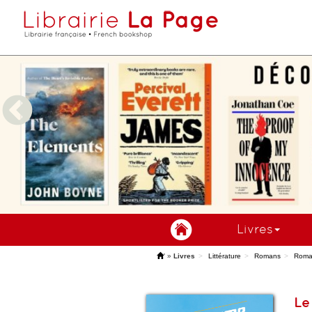
Livres
'
»
Livres
Littérature
Romans
Roma
Le