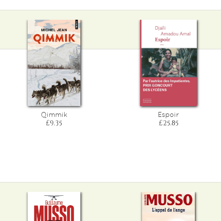
Qimmik
Espoir
£9.35
£25.85