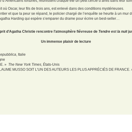
le d’Américains fortunés, réunissent chaque été un petit cercle d’amis dans leur s
t où Oscar, leur fils de trois ans, est enlevé dans des conditions mystérieuses.
entier et que la peur se répand, le policier chargé de l’enquête se heurte à un mu
 Agatha Harding qui espère s’emparer du drame pour écrire un best-seller…
rit d’Agatha Christie rencontre l’atmosphère fiévreuse de
Tendre est la nuit
ju
Un immense plaisir de lecture
epubblica
, Italie
gne
E. »
The New York Times
, États-Unis
LAUME MUSSO SOIT L'UN DES AUTEURS LES PLUS APPRÉCIÉS DE FRANCE. »