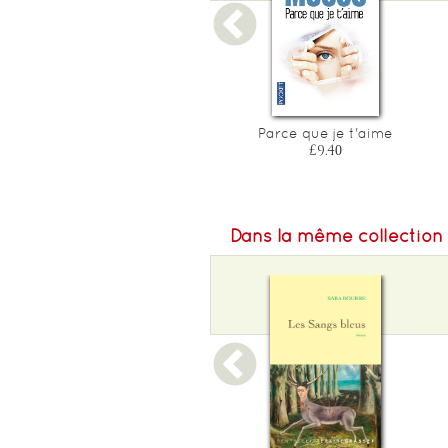
Central park
Parce que je t'aime
£9.70
£9.40
Dans la même collection