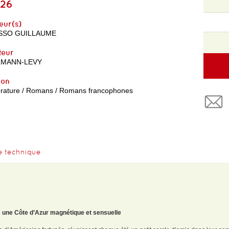
26
eur(s)
SSO GUILLAUME
teur
LMANN-LEVY
yon
térature / Romans / Romans francophones
e technique
s une Côte d’Azur magnétique et sensuelle