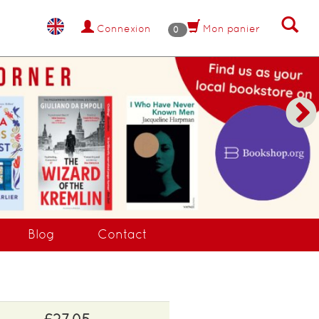
Connexion
Mon panier
0
NANT !
Blog
Contact
£27.05