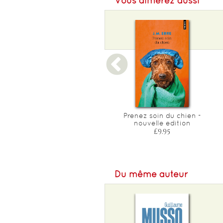
Vous aimerez aussi
Le roman de beyrouth
Prenez soin du chien -
nouvelle edition
£12.40
£9.95
Du même auteur