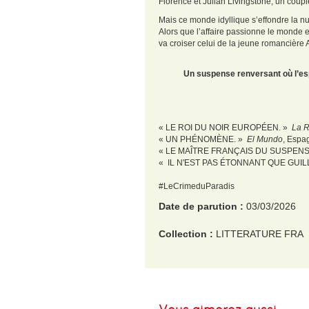
Florence et Julian Livingstone, un coup
Mais ce monde idyllique s’effondre la nui
Alors que l’affaire passionne le monde 
va croiser celui de la jeune romancière
Un suspense renversant où l’esp
« LE ROI DU NOIR EUROPÉEN. »
La R
« UN PHÉNOMÈNE. »
El Mundo
, Espa
« LE MAÎTRE FRANÇAIS DU SUSPENS
« IL N'EST PAS ÉTONNANT QUE GUIL
#LeCrimeduParadis
Date de parution :
03/03/2026
Collection :
LITTERATURE FRA
EAN :
9782702192979
Poids :
700 g