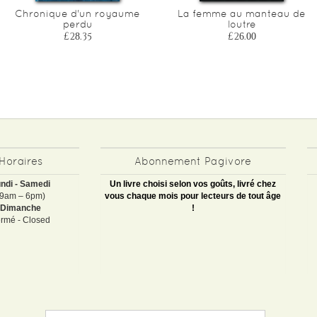
Chronique d'un royaume
La femme au manteau de
perdu
loutre
£28.35
£26.00
Horaires
Abonnement Pagivore
ndi - Samedi
Un livre choisi selon vos goûts, livré chez
(9am – 6pm)
vous chaque mois pour lecteurs de tout âge
Dimanche
!
rmé - Closed