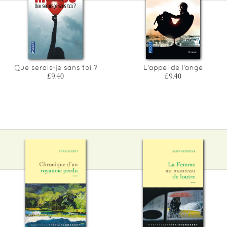
Que serais-je sans toi ?
L'appel de l'ange
£9.40
£9.40