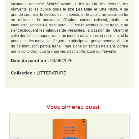
inconnue nommée Schéhérazade. Il les traduit, les revisite, les
réinvente et les publie sous le titre Les Mille et Une Nuits. À sa
grande surprise, le succès est immense, et le public ne cesse de lui
en réclamer de nouveaux. D'autres contes existent, mais leur
manuscrit, semble-t-il, s'est perdu... C'est l'ouverture d'une fresque où
s'entrechoquent les intrigues de Versailles, la passion de l'Orient et
celle des bibliothèques, dans un monde où la trahison est reine, et la
poursuite des merveilles érigée en principe de gouvernement. Autour
de ce manuscrit perdu, Irène Frain signe un roman haletant, portée
par la conviction que la vraie vie, c'est la littérature qui l'invente.
Date de parution :
03/06/2026
Collection :
LITTERATURE
EAN :
9782290432051
Format H :
177
Vous aimerez aussi
Format L :
110
Poids :
172 g
Epaisseur :
18