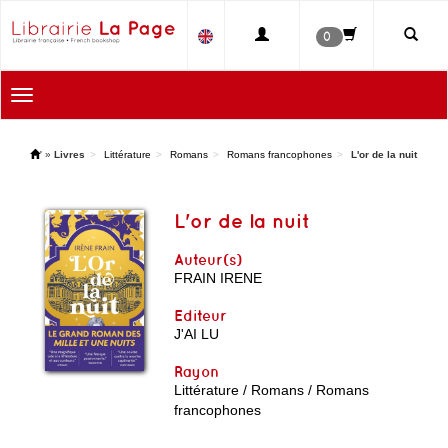
0
Toggle
navigation
'
»
Livres
Littérature
Romans
Romans francophones
L'or de la nuit
L'or de la nuit
Auteur(s)
FRAIN IRENE
Editeur
J'AI LU
Rayon
Littérature / Romans / Romans
francophones