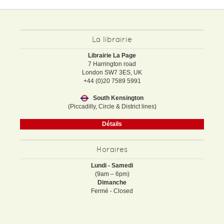
La librairie
Librairie La Page
7 Harrington road
London SW7 3ES, UK
+44 (0)20 7589 5991
South Kensington
(Piccadilly, Circle & District lines)
Détails
Horaires
Lundi - Samedi
(9am – 6pm)
Dimanche
Fermé - Closed