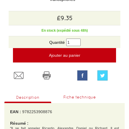
£9.35
En stock (expédié sous 48h)
Quantité
Ajouter au panier
Fiche technique
Description
EAN :
9782253908876
Résumé :
"Il se fait appeler Ricardo, Alexandre, Daniel ou Richard. Il est