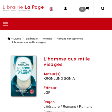
0
Toggle
navigation
'
»
Livres
Littérature
Romans
Romans francophones
L'homme aux mille visages
L'homme aux mille
visages
Auteur(s)
KRONLUND SONIA
Editeur
LGF
Rayon
Littérature / Romans / Romans
francophones