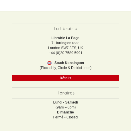
La librairie
Librairie La Page
7 Harrington road
London SW7 3ES, UK
+44 (0)20 7589 5991
South Kensington
(Piccadilly, Circle & District lines)
Détails
Horaires
Lundi - Samedi
(9am – 6pm)
Dimanche
Fermé - Closed