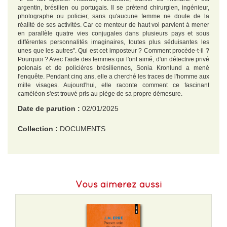
argentin, brésilien ou portugais. Il se prétend chirurgien, ingénieur,
photographe ou policier, sans qu'aucune femme ne doute de la
réalité de ses activités. Car ce menteur de haut vol parvient à mener
en parallèle quatre vies conjugales dans plusieurs pays et sous
différentes personnalités imaginaires, toutes plus séduisantes les
unes que les autres". Qui est cet imposteur ? Comment procède-t-il ?
Pourquoi ? Avec l'aide des femmes qui l'ont aimé, d'un détective privé
polonais et de policières brésiliennes, Sonia Kronlund a mené
l'enquête. Pendant cinq ans, elle a cherché les traces de l'homme aux
mille visages. Aujourd'hui, elle raconte comment ce fascinant
caméléon s'est trouvé pris au piège de sa propre démesure.
Date de parution :
02/01/2025
Collection :
DOCUMENTS
EAN :
9782253908876
Format H :
178
Vous aimerez aussi
Format L :
110
Poids :
106 g