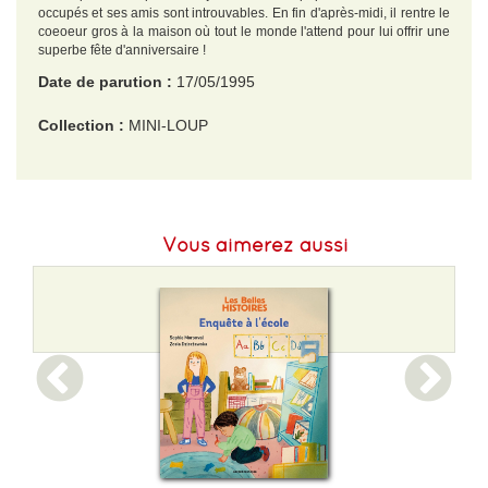
occupés et ses amis sont introuvables. En fin d'après-midi, il rentre le
coeoeur gros à la maison où tout le monde l'attend pour lui offrir une
superbe fête d'anniversaire !
Date de parution :
17/05/1995
Collection :
MINI-LOUP
EAN :
9782012232549
Format H :
260
Vous aimerez aussi
Format L :
185
Poids :
255 g