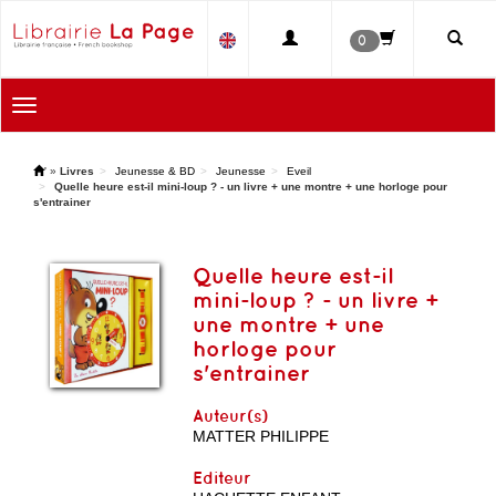
0
Toggle
navigation
'
»
Livres
Jeunesse & BD
Jeunesse
Eveil
Quelle heure est-il mini-loup ? - un livre + une montre + une horloge pour
s'entrainer
Quelle heure est-il
mini-loup ? - un livre +
une montre + une
horloge pour
s'entrainer
Auteur(s)
MATTER PHILIPPE
Editeur