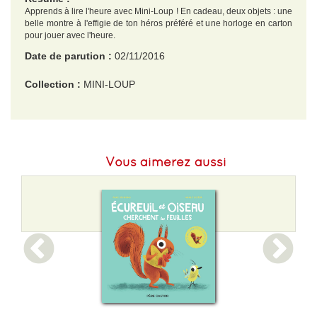
Apprends à lire l'heure avec Mini-Loup ! En cadeau, deux objets : une
belle montre à l'effigie de ton héros préféré et une horloge en carton
pour jouer avec l'heure.
Date de parution :
02/11/2016
Collection :
MINI-LOUP
EAN :
9782013982528
Format H :
183
Vous aimerez aussi
Format L :
240
Poids :
168 g
Epaisseur :
30