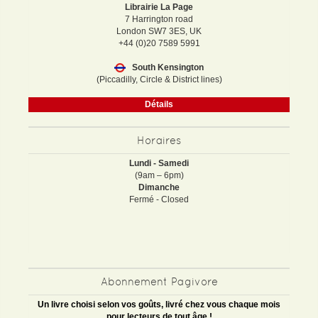
Librairie La Page
7 Harrington road
London SW7 3ES, UK
+44 (0)20 7589 5991
South Kensington
(Piccadilly, Circle & District lines)
Détails
Horaires
Lundi - Samedi
(9am – 6pm)
Dimanche
Fermé - Closed
Abonnement Pagivore
Un livre choisi selon vos goûts, livré chez vous chaque mois
pour lecteurs de tout âge !