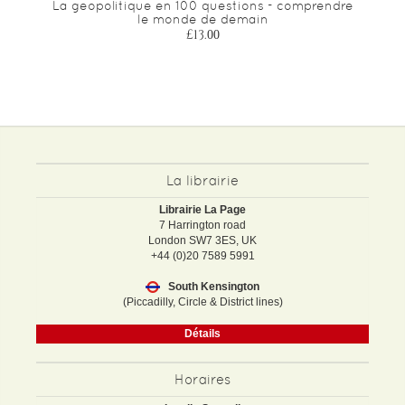
La geopolitique en 100 questions - comprendre
le monde de demain
£13.00
La librairie
Librairie La Page
7 Harrington road
London SW7 3ES, UK
+44 (0)20 7589 5991
South Kensington
(Piccadilly, Circle & District lines)
Détails
Horaires