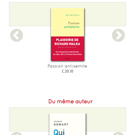
Poids :
145 g
Epaisseur :
12
Passion antisemite
£20.10
Du même auteur