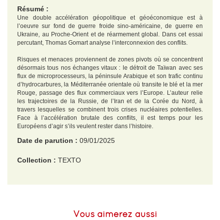
Résumé :
Une double accélération géopolitique et géoéconomique est à
l’oeuvre sur fond de guerre froide sino-américaine, de guerre en
Ukraine, au Proche-Orient et de réarmement global. Dans cet essai
percutant, Thomas Gomart analyse l’interconnexion des conflits.
Risques et menaces proviennent de zones pivots où se concentrent
désormais tous nos échanges vitaux : le détroit de Taïwan avec ses
flux de microprocesseurs, la péninsule Arabique et son trafic continu
d’hydrocarbures, la Méditerranée orientale où transite le blé et la mer
Rouge, passage des flux commerciaux vers l’Europe. L’auteur relie
les trajectoires de la Russie, de l’Iran et de la Corée du Nord, à
travers lesquelles se combinent trois crises nucléaires potentielles.
Face à l’accélération brutale des conflits, il est temps pour les
Européens d’agir s’ils veulent rester dans l’histoire.
Date de parution :
09/01/2025
Collection :
TEXTO
EAN :
9791021064478
Format H :
180
Vous aimerez aussi
Format L :
119