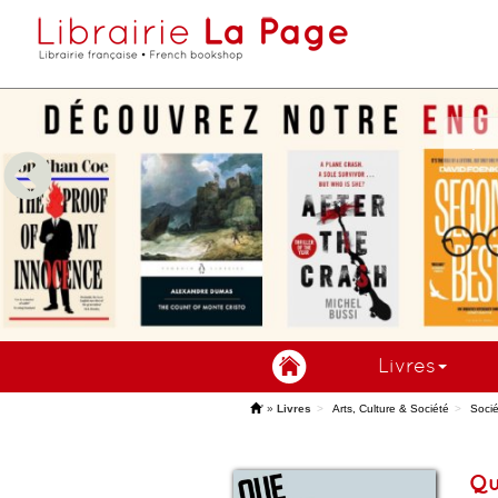
Livres
'
»
Livres
Arts, Culture & Société
Socié
Qu