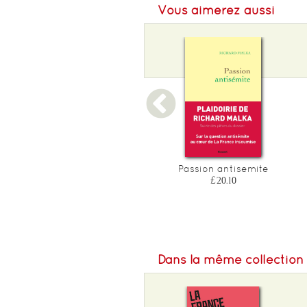
Vous aimerez aussi
Format L :
117
Poids :
98 g
Epaisseur :
12
La guerre mondiale n'aura
Passion antisemite
pas lieu - les raisons
£20.10
geopolitiques d'esperer
£28.20
Dans la même collection