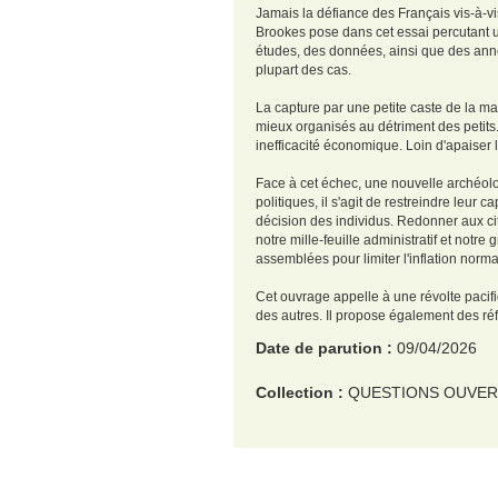
Jamais la défiance des Français vis-à-vi
Brookes pose dans cet essai percutant 
études, des données, ainsi que des anné
plupart des cas.
La capture par une petite caste de la mac
mieux organisés au détriment des petits.
inefficacité économique. Loin d'apaiser l
Face à cet échec, une nouvelle archéolog
politiques, il s'agit de restreindre leur 
décision des individus. Redonner aux cito
notre mille-feuille administratif et notr
assemblées pour limiter l'inflation norma
Cet ouvrage appelle à une révolte pacifiq
des autres. Il propose également des ré
Date de parution :
09/04/2026
Collection :
QUESTIONS OUVER
EAN :
9782259324632
Format H :
192