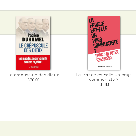
Le crepuscule des dieux
La france est-elle un pays
communiste ?
£26.00
£11.80