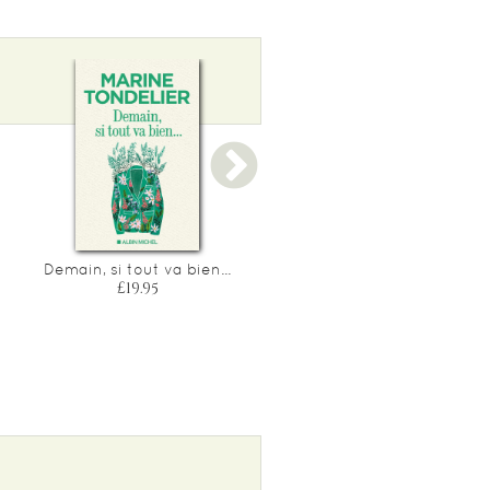
Demain, si tout va bien...
Israel-palestine - histoire,
societe, economie : un
£19.95
atlas pour tout
comprendre
£28.35