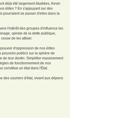
 ont déjà été largement étudiées, Kevin
s élites ? En s'appuyant sur des
s pourraient se passer d'elles dans la
vers l'intérêt des groupes d'influence les
nage, spirale de la dette publique,
 cesse de les attiser.
 pouvoir d'oppression de nos élites
des pouvoirs publics sur la sphère de
se de leur destin. Simplifier massivement
es règles de fonctionnement de nos
i constitue un état dans l'État.
se des usuriers d'état, vivant aux dépens