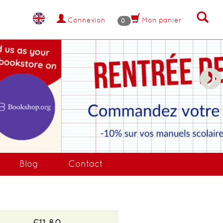
Connexion
Mon panier
0
NANT !
Blog
Contact
£11.80