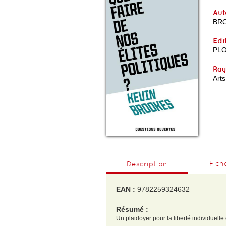
Aut
BRO
Edi
PL
Ra
Arts
Fich
Description
EAN :
9782259324632
Résumé :
Un plaidoyer pour la liberté individuelle 