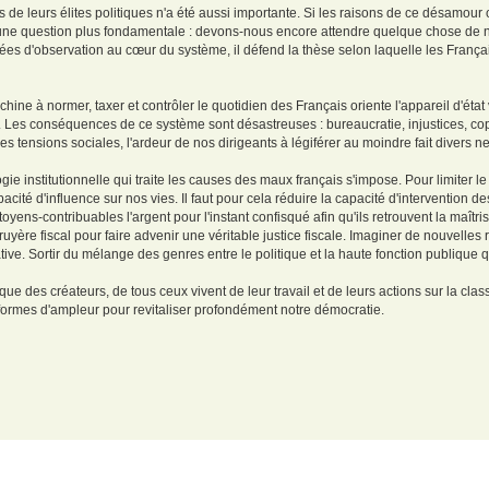
s de leurs élites politiques n'a été aussi importante. Si les raisons de ce désamour
une question plus fondamentale : devons-nous encore attendre quelque chose de no
es d'observation au cœur du système, il défend la thèse selon laquelle les Françai
hine à normer, taxer et contrôler le quotidien des Français oriente l'appareil d'état 
 Les conséquences de ce système sont désastreuses : bureaucratie, injustices, copi
es tensions sociales, l'ardeur de nos dirigeants à légiférer au moindre fait divers ne
ie institutionnelle qui traite les causes des maux français s'impose. Pour limiter le
capacité d'influence sur nos vies. Il faut pour cela réduire la capacité d'intervention 
yens-contribuables l'argent pour l'instant confisqué afin qu'ils retrouvent la maîtri
e gruyère fiscal pour faire advenir une véritable justice fiscale. Imaginer de nouvell
tive. Sortir du mélange des genres entre le politique et la haute fonction publique qu
ue des créateurs, de tous ceux vivent de leur travail et de leurs actions sur la clas
formes d'ampleur pour revitaliser profondément notre démocratie.