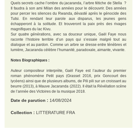
Quels secrets cache l’ombre du jacaranda, l’arbre fétiche de Stella ?
Il faudra à son ami Milan des années pour le découvrir. Des années
pour percer les silences du Rwanda, dévasté après le génocide des
Tutsi. En rendant leur parole aux disparus, les jeunes gens
échapperont à la solitude. Et trouveront la paix près des rivages
magnifiques du lac Kivu.
Sur quatre générations, avec sa douceur unique, Gaël Faye nous
raconte l’histoire terrible d’un pays qui s’essaie malgré tout au
dialogue et au pardon. Comme un arbre se dresse entre ténèbres et
lumière, Jacaranda célèbre l’humanité, paradoxale, aimante, vivante.
Notes Biographiques :
Auteur compositeur interprète, Gaël Faye est l’auteur du premier
roman phénomène Petit pays (Grasset 2016, prix Goncourt des
lycéens) ainsi que de plusieurs albums, de Pili pili sur un croissant au
beurre (2013), à Mauve Jacaranda (2022). Il était la Révélation scène
de l’année des Victoires de la musique 2018.
Date de parution :
14/08/2024
Collection :
LITTERATURE FRA
EAN :
9782246831457