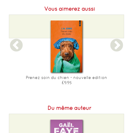
Format H :
205
Vous aimerez aussi
Format L :
143
Poids :
304 g
Epaisseur :
20
Prenez soin du chien - nouvelle edition
£9.95
Du même auteur