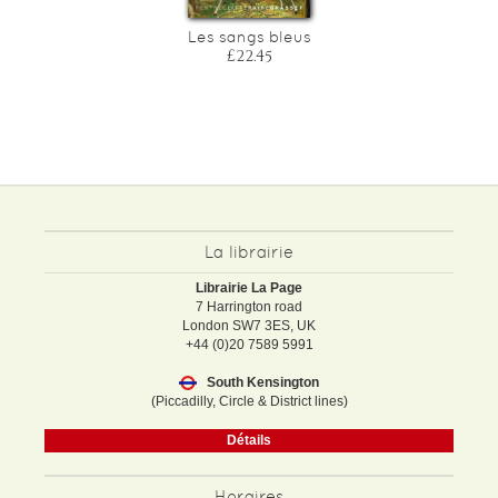
?
Les sangs bleus
£22.45
La librairie
Librairie La Page
7 Harrington road
London SW7 3ES, UK
+44 (0)20 7589 5991
South Kensington
(Piccadilly, Circle & District lines)
Détails
Horaires