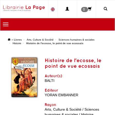
0
Toggle
navigation
'
»
Livres
Arts, Culture & Société
Sciences humaines & sociales
Histoire
Histoire de l'ecosse, le point de vue ecossais
Histoire de l'ecosse, le
point de vue ecossais
Auteur(s)
BALTI
Editeur
YORAN EMBANNER
Rayon
Arts, Culture & Société / Sciences
humaines & sociales / Histoire