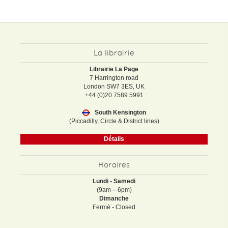
La librairie
Librairie La Page
7 Harrington road
London SW7 3ES, UK
+44 (0)20 7589 5991
South Kensington
(Piccadilly, Circle & District lines)
Détails
Horaires
Lundi - Samedi
(9am – 6pm)
Dimanche
Fermé - Closed