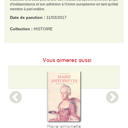
d'indépendance et son adhésion à l'Union européenne en tant qu'état
membre à part entière.
Date de parution :
11/03/2017
Collection :
HISTOIRE
EAN :
9782367470368
Format H :
170
Vous aimerez aussi
Format L :
110
Poids :
288 g
Epaisseur :
28
Marie-antoinette