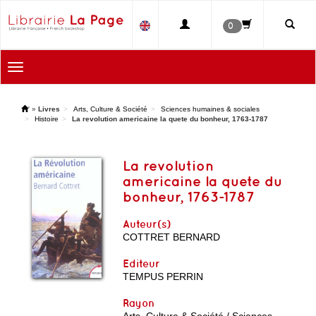
0
Toggle
navigation
'
»
Livres
Arts, Culture & Société
Sciences humaines & sociales
Histoire
La revolution americaine la quete du bonheur, 1763-1787
La revolution
americaine la quete du
bonheur, 1763-1787
Auteur(s)
COTTRET BERNARD
Editeur
TEMPUS PERRIN
Rayon