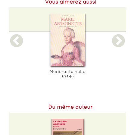
Vous aimerez aussi
Format L :
110
Poids :
268 g
Epaisseur :
25
Marie-antoinette
£35.40
Du même auteur