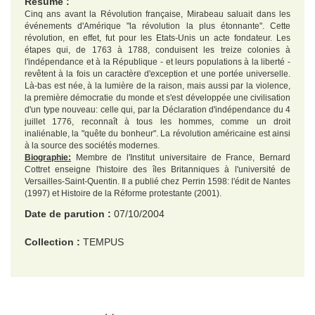
Résumé :
Cinq ans avant la Révolution française, Mirabeau saluait dans les
événements d'Amérique "la révolution la plus étonnante". Cette
révolution, en effet, fut pour les Etats-Unis un acte fondateur. Les
étapes qui, de 1763 à 1788, conduisent les treize colonies à
l'indépendance et à la République - et leurs populations à la liberté -
revêtent à la fois un caractère d'exception et une portée universelle.
Là-bas est née, à la lumière de la raison, mais aussi par la violence,
la première démocratie du monde et s'est développée une civilisation
d'un type nouveau: celle qui, par la Déclaration d'indépendance du 4
juillet 1776, reconnaît à tous les hommes, comme un droit
inaliénable, la "quête du bonheur". La révolution américaine est ainsi
à la source des sociétés modernes.
Biographie:
Membre de l'Institut universitaire de France, Bernard
Cottret enseigne l'histoire des îles Britanniques à l'université de
Versailles-Saint-Quentin. Il a publié chez Perrin 1598: l'édit de Nantes
(1997) et Histoire de la Réforme protestante (2001).
Date de parution :
07/10/2004
Collection :
TEMPUS
EAN :
9782262022426
Format H :
179