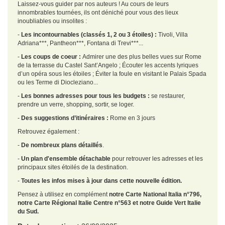
Laissez-vous guider par nos auteurs ! Au cours de leurs
innombrables tournées, ils ont déniché pour vous des lieux
inoubliables ou insolites :
-
Les incontournables (classés 1, 2 ou 3 étoiles) :
Tivoli, Villa
Adriana***, Pantheon***, Fontana di Trevi***...
-
Les coups de coeur :
Admirer une des plus belles vues sur Rome
de la terrasse du Castel Sant’Angelo ; Écouter les accents lyriques
d’un opéra sous les étoiles ; Éviter la foule en visitant le Palais Spada
ou les Terme di Diocleziano...
-
Les bonnes adresses pour tous les budgets :
se restaurer,
prendre un verre, shopping, sortir, se loger.
-
Des suggestions d’itinéraires :
Rome en 3 jours
Retrouvez également :
-
De nombreux plans détaillés
.
-
Un plan d'ensemble détachable
pour retrouver les adresses et les
principaux sites étoilés de la destination.
-
Toutes les infos mises à jour dans cette nouvelle édition.
Pensez à utilisez en complément
notre Carte National Italia n°796,
notre Carte Régional Italie Centre n°563 et notre Guide Vert Italie
du Sud.