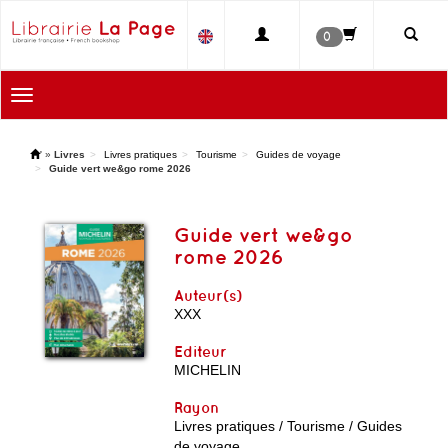
0
Toggle
navigation
'
»
Livres
Livres pratiques
Tourisme
Guides de voyage
Guide vert we&go rome 2026
Guide vert we&go
rome 2026
Auteur(s)
XXX
Editeur
MICHELIN
Rayon
Livres pratiques / Tourisme / Guides
de voyage