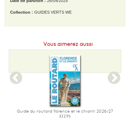
Date de parution :
26/09/2025
Collection :
GUIDES VERTS WE
EAN :
9782067269965
Poids :
250 g
Vous aimerez aussi
Guide du routard florence et le chianti 2026/27
£12.95