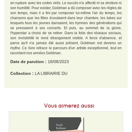
en rupture avec les codes virils. Le succès n'a affecté ni sa droiture ni
son humilité. Pour exister, Goldman a dû composer avec les règles de
son temps, mais il a fini par composer lui-même l'air du temps, les
chansons que les filles écoutaient dans leur chambre, les tubes sur
lesquels tous les jeunes dansaient, les hymnes des générations qui
se pressaient à ses concerts. Et puis, au sommet de la gloire,
l'hyperstar a choisi de se retirer. Dans la folie des réseaux sociaux,
son invisibilité le rend étrangement visible. A force d'absence, et
parce qu'il n'a jamais été aussi présent, Goldman est devenu un
mythe. Ce livre retrace le parcours d'un artiste exceptionnel, tout en
racontant nos années Goldman.
Date de parution :
18/08/2023
Collection :
LA LIBRAIRIE DU
EAN :
9782021526752
Format H :
227
Vous aimerez aussi
Format L :
142
Poids :
524 g