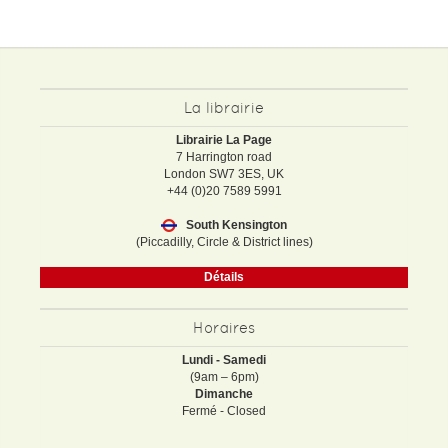
La librairie
Librairie La Page
7 Harrington road
London SW7 3ES, UK
+44 (0)20 7589 5991
South Kensington
(Piccadilly, Circle & District lines)
Détails
Horaires
Lundi - Samedi
(9am – 6pm)
Dimanche
Fermé - Closed