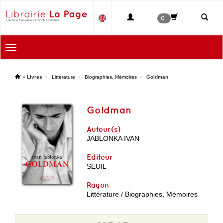
0
Toggle
navigation
'
»
Livres
Littérature
Biographies, Mémoires
Goldman
Goldman
Auteur(s)
JABLONKA IVAN
Editeur
SEUIL
Rayon
Littérature / Biographies, Mémoires