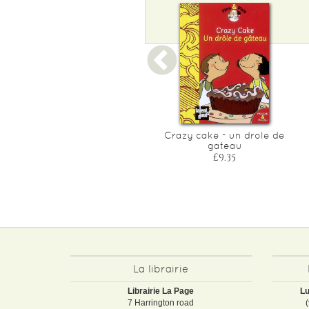
Filou & pixie go outside
Crazy cake - un drole de
gateau
£14.05
£9.35
La librairie
Librairie La Page
Lu
7 Harrington road