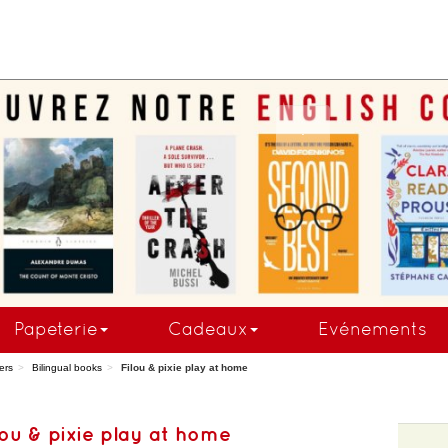
.
Papeterie
Cadeaux
Evénements
ers
Bilingual books
Filou & pixie play at home
lou & pixie play at home