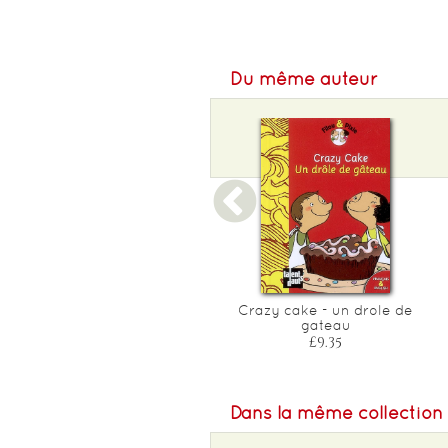
£12.40
Du même auteur
Filou & pixie go outside
Crazy cake - un drole de
gateau
£14.05
£9.35
Dans la même collection