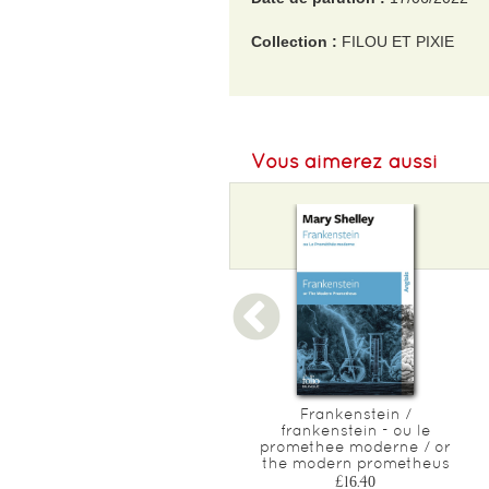
Collection :
FILOU ET PIXIE
EAN :
9782362664724
Format H :
200
Vous aimerez aussi
Format L :
160
Poids :
164 g
Epaisseur :
7
Le dernier probleme et
Frankenstein /
autres aventures de
frankenstein - ou le
sherlock holmes/the final
promethee moderne / or
problem and other
the modern prometheus
adventures of
£16.40