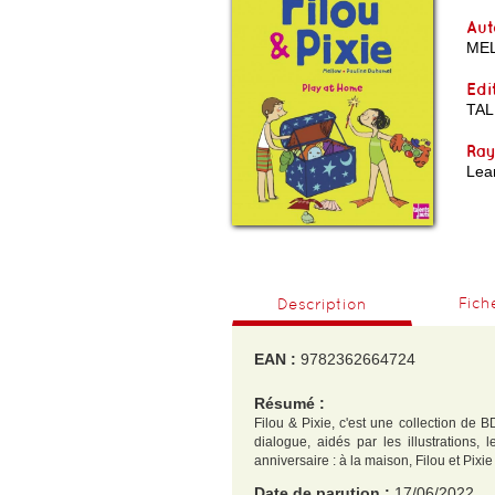
Aut
ME
Edi
TAL
Ra
Lear
Fich
Description
EAN :
9782362664724
Résumé :
Filou & Pixie, c'est une collection de 
dialogue, aidés par les illustrations,
anniversaire : à la maison, Filou et Pixi
Date de parution :
17/06/2022