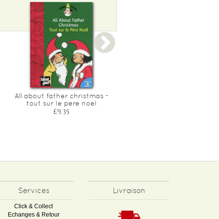
All about father christmas -
Hello, doctor? - allo ?
tout sur le pere noel
docteur ?
£9.35
£9.35
Services
Livraison
Click & Collect
Echanges & Retour