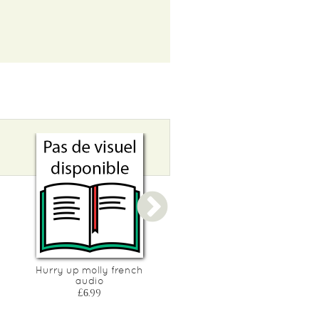
Hurry up molly french
Little prince bilingual boo
audio
£13.99
£6.99