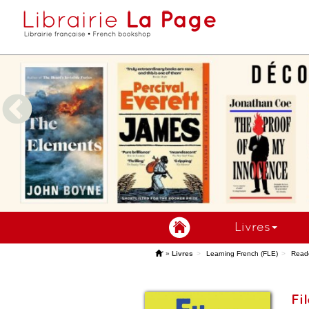
Livres
'
»
Livres
Learning French (FLE)
Read
Fi