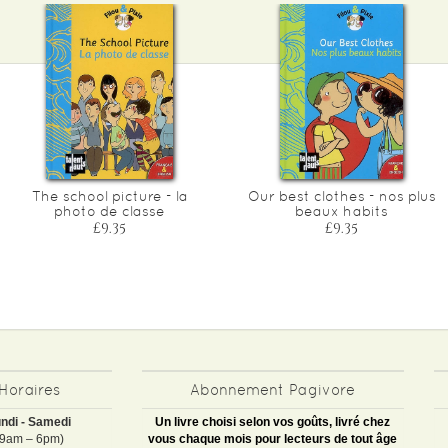
The school picture - la
Our best clothes - nos plus
photo de classe
beaux habits
£9.35
£9.35
Horaires
Abonnement Pagivore
ndi - Samedi
Un livre choisi selon vos goûts, livré chez
(9am – 6pm)
vous chaque mois pour lecteurs de tout âge