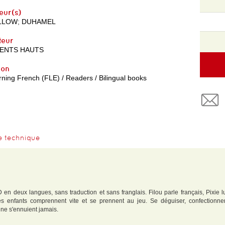
eur(s)
LLOW
;
DUHAMEL
teur
ENTS HAUTS
yon
ning French (FLE) / Readers / Bilingual books
e technique
BD en deux langues, sans traduction et sans franglais. Filou parle français, Pixie
 les enfants comprennent vite et se prennent au jeu. Se déguiser, confectionne
e ne s'ennuient jamais.