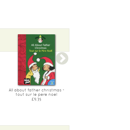
All about father christmas -
Hello, doctor? - allo ?
tout sur le pere noel
docteur ?
£9.35
£9.35