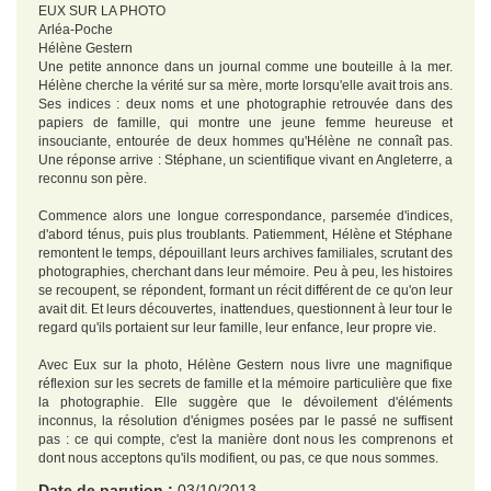
EUX SUR LA PHOTO
Arléa-Poche
Hélène Gestern
Une petite annonce dans un journal comme une bouteille à la mer.
Hélène cherche la vérité sur sa mère, morte lorsqu'elle avait trois ans.
Ses indices : deux noms et une photographie retrouvée dans des
papiers de famille, qui montre une jeune femme heureuse et
insouciante, entourée de deux hommes qu'Hélène ne connaît pas.
Une réponse arrive : Stéphane, un scientifique vivant en Angleterre, a
reconnu son père.
Commence alors une longue correspondance, parsemée d'indices,
d'abord ténus, puis plus troublants. Patiemment, Hélène et Stéphane
remontent le temps, dépouillant leurs archives familiales, scrutant des
photographies, cherchant dans leur mémoire. Peu à peu, les histoires
se recoupent, se répondent, formant un récit différent de ce qu'on leur
avait dit. Et leurs découvertes, inattendues, questionnent à leur tour le
regard qu'ils portaient sur leur famille, leur enfance, leur propre vie.
Avec Eux sur la photo, Hélène Gestern nous livre une magnifique
réflexion sur les secrets de famille et la mémoire particulière que fixe
la photographie. Elle suggère que le dévoilement d'éléments
inconnus, la résolution d'énigmes posées par le passé ne suffisent
pas : ce qui compte, c'est la manière dont nous les comprenons et
dont nous acceptons qu'ils modifient, ou pas, ce que nous sommes.
Date de parution :
03/10/2013