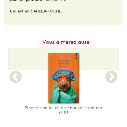
Collection :
ARLEA-POCHE
EAN :
9782363080394
Format H :
181
Vous aimerez aussi
Format L :
112
Poids :
232 g
Epaisseur :
19
Prenez soin du chien - nouvelle edition
£9.95