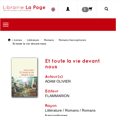
0
Toggle
navigation
'
»
Livres
Littérature
Romans
Romans francophones
Et toute la vie devant nous
Et toute la vie devant
nous
Auteur(s)
ADAM OLIVIER
Editeur
FLAMMARION
Rayon
Littérature / Romans / Romans
francophones