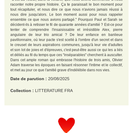
raconter notre propre histoire. Ça te paraissait le bon moment pour
tout récapituler, et nous dire ce que nous n'avions jamais réussi à
nous dire jusqu'alors. Le bon moment aussi pour nous rappeler
ensemble ce que nous avions partagé." Pourquoi Paul et Sarah se
décident-ils à retisser le fil de quarante années d'amitié ? Est-ce pour
tenter de comprendre l'insaisissable et irrésistible Alex, pierre
angulaire de leur trio amical ? De leur enfance en banlieue
pavillonnaire, où leur pacte s'est scellé à l'ombre d'un secret et dans
le creuset de leurs aspirations communes, jusqu'à leur vie d'adultes
et son lot de joies et d'épreuves, c'est peut-être aussi ce qui les a liés
et déliés au fil du temps que ces "inséparables" cherchent à ausculter.
Dans cet ample roman qui embrasse l'histoire de trois amis, Olivier
Adam traverse les époques en faisant résonner l'intime et le collectif,
et met au jour ce que l'amitié grave d'indélébile dans nos vies.
Date de parution :
20/08/2025
Collection :
LITTERATURE FRA
EAN :
9782080490582
Format H :
221
Format L :
148