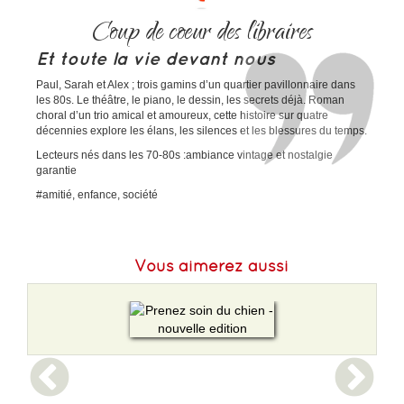
Poids :
362 g
Coup de coeur des libraires
Epaisseur :
22
Et toute la vie devant nous
Paul, Sarah et Alex ; trois gamins d’un quartier pavillonnaire dans
les 80s. Le théâtre, le piano, le dessin, les secrets déjà. Roman
choral d’un trio amical et amoureux, cette histoire sur quatre
décennies explore les élans, les silences et les blessures du temps.
Lecteurs nés dans les 70-80s :ambiance vintage et nostalgie
garantie
#amitié, enfance, société
Vous aimerez aussi