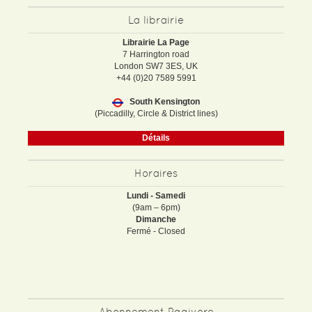
La librairie
Librairie La Page
7 Harrington road
London SW7 3ES, UK
+44 (0)20 7589 5991
South Kensington
(Piccadilly, Circle & District lines)
Détails
Horaires
Lundi - Samedi
(9am – 6pm)
Dimanche
Fermé - Closed
Abonnement Pagivore