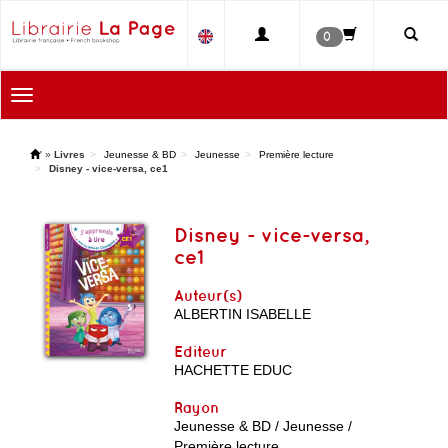
0
Toggle
navigation
'
»
Livres
Jeunesse & BD
Jeunesse
Première lecture
Disney - vice-versa, ce1
Disney - vice-versa,
ce1
Auteur(s)
ALBERTIN ISABELLE
Editeur
HACHETTE EDUC
Rayon
Jeunesse & BD / Jeunesse /
Première lecture