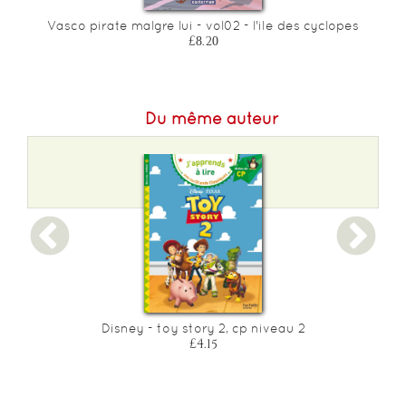
Vasco pirate malgre lui - vol02 - l'ile des cyclopes
£8.20
Du même auteur
Disney - toy story 2, cp niveau 2
D
£4.15