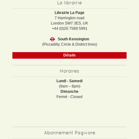
La librairie
Librairie La Page
7 Harrington road
London SW7 3ES, UK
+44 (0)20 7589 5991
South Kensington
(Piccadilly, Circle & District lines)
Détails
Horaires
Lundi - Samedi
(9am – 6pm)
Dimanche
Fermé - Closed
Abonnement Pagivore