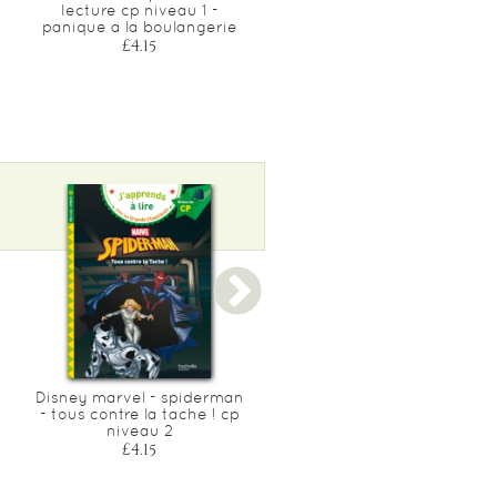
lecture cp niveau 1 -
l'entrainement de tuk tuk
panique a la boulangerie
cp niveau 2
£4.15
£4.15
Disney marvel - spiderman
Disney - toy story 2, cp
- tous contre la tache ! cp
niveau 2
niveau 2
£4.15
£4.15