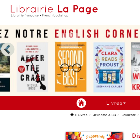
Livres
'
»
Livres
Jeunesse & BD
Jeunesse
Di