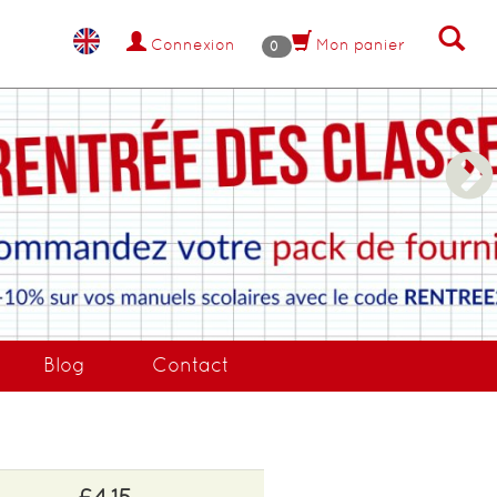
Connexion
Mon panier
0
NANT !
Blog
Contact
£4.15