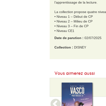
l’apprentissage de la lecture.
La collection propose quatre nivea
• Niveau 1 – Début de CP
• Niveau 2 – Milieu de CP
• Niveau 3 – Fin de CP
• Niveau CE1
Date de parution :
02/07/2025
Collection :
DISNEY
EAN :
9782017328926
Format H :
190
Vous aimerez aussi
Format L :
140
Poids :
250 g