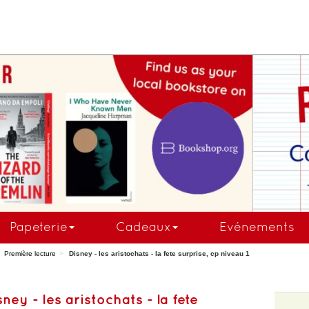
COMMANDEZ MAINTE
Papeterie
Cadeaux
Evénements
Première lecture
Disney - les aristochats - la fete surprise, cp niveau 1
sney - les aristochats - la fete