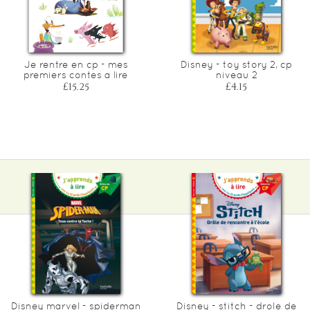
Je rentre en cp - mes
Disney - toy story 2, cp
premiers contes a lire
niveau 2
£15.25
£4.15
Disney marvel - spiderman
Disney - stitch - drole de