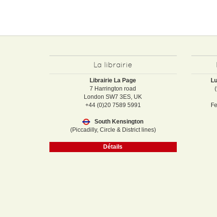
La librairie
Librairie La Page
Lu
7 Harrington road
London SW7 3ES, UK
+44 (0)20 7589 5991
Fe
South Kensington
(Piccadilly, Circle & District lines)
Détails