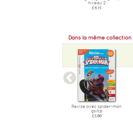
contre ultron, cp niveau 2
niveau 2
£4.15
£4.15
Dans la même collection
Cars j'apprends tout en
Revise avec spider-man
coloriant ms
gs/cp
£5.00
£5.80