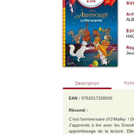
su
Aut
ALB
Edi
HA
Ra
Jeu
Fich
Description
EAN :
9782017328926
Résumé :
C’est l’anniversaire d’O’Malley ! 
J’apprends à lire avec les Gran
apprentissage de la lecture. Elle