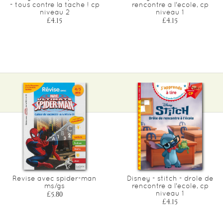
- tous contre la tache ! cp
rencontre a l'ecole, cp
niveau 2
niveau 1
£4.15
£4.15
Revise avec spider-man
Disney - stitch - drole de
ms/gs
rencontre a l'ecole, cp
niveau 1
£5.80
£4.15