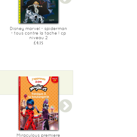
Disney marvel - spiderman
Disney - stitch - drole de
- tous contre la tache ! cp
rencontre a l'ecole, cp
niveau 2
niveau 1
£4.15
£4.15
Miraculous premiere
Disney - raya -