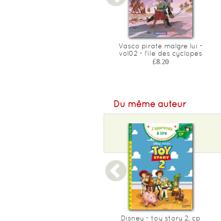
Ma pire semaine - t05 - ma
Vasco pirate malgre lui -
pire semaine 05 - vendredi
vol02 - l'ile des cyclopes
£7.70
£8.20
Du même auteur
Disney - marvel - avengers
Disney - toy story 2, cp