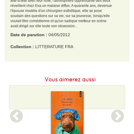
tête-à-tête avec leur hôte, l'atmosphère oppressante des lieux
réveillent chez Eva un malaise diffus. A quarante ans, devenue
l'épouse modèle d'un chirurgien esthétique, elle se pose
soudain des questions sur sa vie, sur sa jeunesse, lorsqu'elle
voulait être comédienne et qu'un sadique metteur en scène
avait dirigé sur elle toute son obsession...
Date de parution :
04/05/2012
Collection :
LITTERATURE FRA
EAN :
9782290038734
Format H :
179
Vous aimerez aussi
Format L :
110
Poids :
92 g
Epaisseur :
10