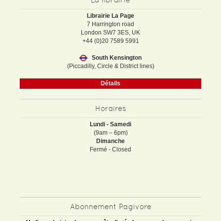
Librairie La Page
7 Harrington road
London SW7 3ES, UK
+44 (0)20 7589 5991
South Kensington
(Piccadilly, Circle & District lines)
Détails
Horaires
Lundi - Samedi
(9am – 6pm)
Dimanche
Fermé - Closed
Abonnement Pagivore