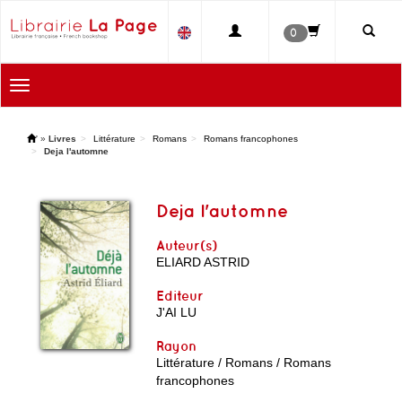
0
Toggle
navigation
'
»
Livres
Littérature
Romans
Romans francophones
Deja l'automne
Deja l'automne
Auteur(s)
ELIARD ASTRID
Editeur
J'AI LU
Rayon
Littérature / Romans / Romans
francophones