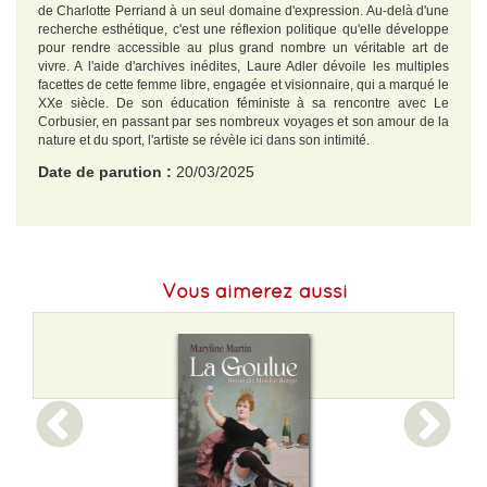
de Charlotte Perriand à un seul domaine d'expression. Au-delà d'une
recherche esthétique, c'est une réflexion politique qu'elle développe
pour rendre accessible au plus grand nombre un véritable art de
vivre. A l'aide d'archives inédites, Laure Adler dévoile les multiples
facettes de cette femme libre, engagée et visionnaire, qui a marqué le
XXe siècle. De son éducation féministe à sa rencontre avec Le
Corbusier, en passant par ses nombreux voyages et son amour de la
nature et du sport, l'artiste se révèle ici dans son intimité.
Date de parution :
20/03/2025
EAN :
9782073095435
Format H :
178
Vous aimerez aussi
Format L :
108
Poids :
114 g
Epaisseur :
12