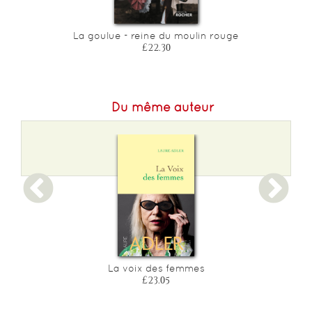
an
La goulue - reine du moulin rouge
P
£22.30
Du même auteur
La voix des femmes
£23.05