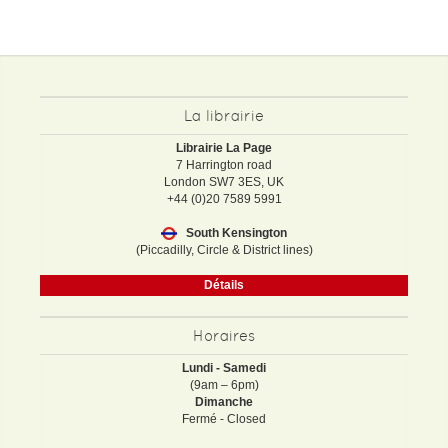
La librairie
Librairie La Page
7 Harrington road
London SW7 3ES, UK
+44 (0)20 7589 5991
South Kensington
(Piccadilly, Circle & District lines)
Détails
Horaires
Lundi - Samedi
(9am – 6pm)
Dimanche
Fermé - Closed