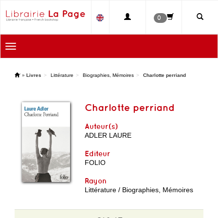
0
Toggle
navigation
'
»
Livres
Littérature
Biographies, Mémoires
Charlotte perriand
Charlotte perriand
Auteur(s)
ADLER LAURE
Editeur
FOLIO
Rayon
Littérature / Biographies, Mémoires