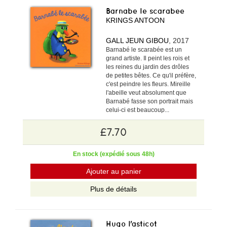
Barnabe le scarabee
KRINGS ANTOON
GALL JEUN GIBOU
, 2017
Barnabé le scarabée est un
grand artiste. Il peint les rois et
les reines du jardin des drôles
de petites bêtes. Ce qu'il préfère,
c'est peindre les fleurs. Mireille
l'abeille veut absolument que
Barnabé fasse son portrait mais
celui-ci est beaucoup...
£7.70
En stock (expédié sous 48h)
Ajouter au panier
Plus de détails
Hugo l'asticot