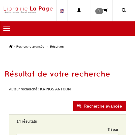
0
Toggle
navigation
'
»
Recherche avancée
Résultats
Résultat de votre recherche
Auteur recherché :
KRINGS ANTOON
Recherche avancée
14 résultats
Tri par