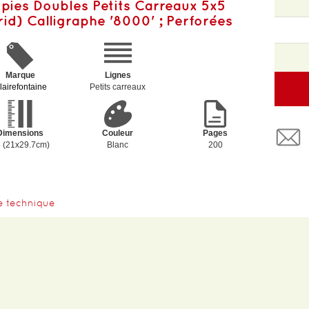
pies Doubles Petits Carreaux 5x5
rid) Calligraphe '8000' ; Perforées
Marque
Lignes
lairefontaine
Petits carreaux
Dimensions
Couleur
Pages
 (21x29.7cm)
Blanc
200
e technique