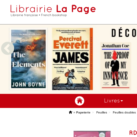
Livres
'
»
Papeterie
Feuilles
Feuilles doubles
RD