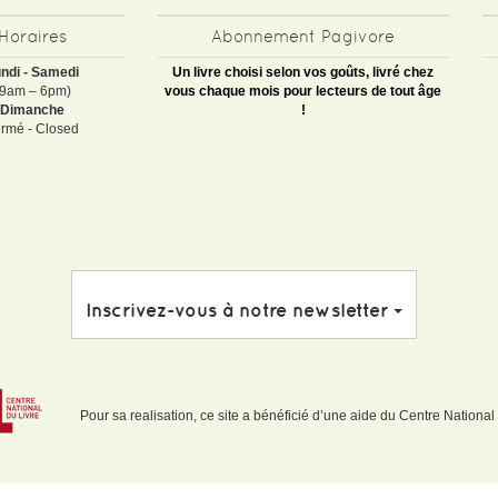
Horaires
Abonnement Pagivore
ndi - Samedi
Un livre choisi selon vos goûts, livré chez
(9am – 6pm)
vous chaque mois pour lecteurs de tout âge
Dimanche
!
rmé - Closed
Inscrivez-vous à notre newsletter
Pour sa realisation, ce site a bénéficié d’une aide du Centre National