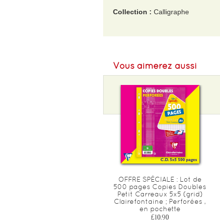
Collection :
Calligraphe
EAN :
3210330092256
Format H :
210
Vous aimerez aussi
Format L :
297
Poids :
600 g
Epaisseur :
20
Nombre de pages :
200
OFFRE SPÉCIALE : Lot de
500 pages Copies Doubles
Petit Carreaux 5x5 (grid)
Clairefontaine ; Perforées ,
en pochette
£10.90