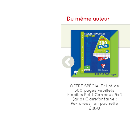
Du même auteur
RDC SPÉCIALE : Lot de 300
OFFRE SPÉCIALE : Lot de
pages Feuillets Mobiles
500 pages Feuillets
Grands Carreaux Séyès
Mobiles Petit Carreaux 5x5
Calligraphe '8000' ;
(grid) Clairefontaine ;
Perforées
Perforées , en pochette
£6.90
£10.90