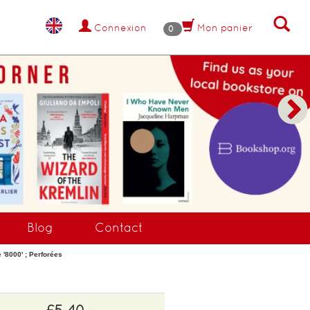
Connexion
Mon panier
0
Blog
Contact
'8000' ; Perforées
£5.40