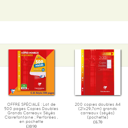
OFFRE SPÉCIALE : Lot de
200 copies doubles A4
500 pages Copies Doubles
(21x29,7cm) grands
Grands Carreaux Séyès
carreaux (séyès)
Clairefontaine ; Perforées ,
(pochette)
en pochette
£6.70
£10.90