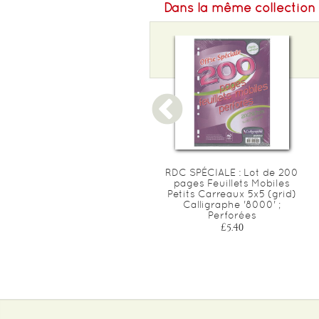
Dans la même collection
Protège-cahier grain-cuir
RDC SPÉCIALE : Lot de 200
petit format (17x22cm) -
pages Feuillets Mobiles
avec porte-étiquette
Petits Carreaux 5x5 (grid)
(orange)
Calligraphe '8000' ;
Perforées
£1.00
£5.40