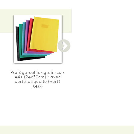
Protège-cahier grain-cuir
Protège-cahier grain-cuir
A4+ (24x32cm) - avec
A4+ (24x32cm) - avec
porte-étiquette (vert)
porte-étiquette (bleu)
£4.00
£4.00