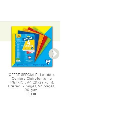
OFFRE SPÉCIALE : Lot de 4
OFFRE SPÉCIALE : Lot de 
Cahiers Clairefontaine
Cahiers Clairefontaine
'METRIC' ; A4 (21x29,7cm),
'METRIC' ; A4+ (24x32cm),
Carreaux Séyès, 96 pages,
Carreaux Séyès, 96 pages
90 g/m²
90 g/m²
£11.10
£12.50