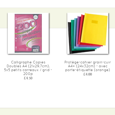
Calligraphe Copies
Protège-cahier grain-cuir
Doubles A4 (21x29,7cm),
A4+ (24x32cm) - avec
5x5 petits carreaux / grid -
porte-étiquette (orange)
200p
£4.00
£4.50