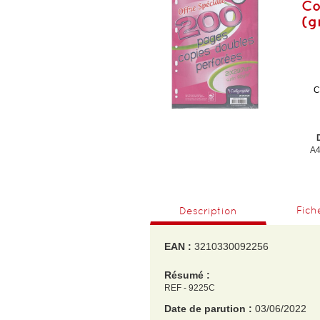
Co
(g
C
A4
Fich
Description
EAN :
3210330092256
Résumé :
REF - 9225C
Date de parution :
03/06/2022