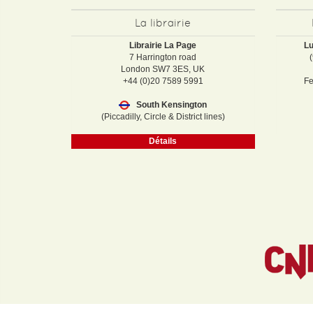
La librairie
Librairie La Page
Lu
7 Harrington road
London SW7 3ES, UK
+44 (0)20 7589 5991
Fe
South Kensington
(Piccadilly, Circle & District lines)
Détails