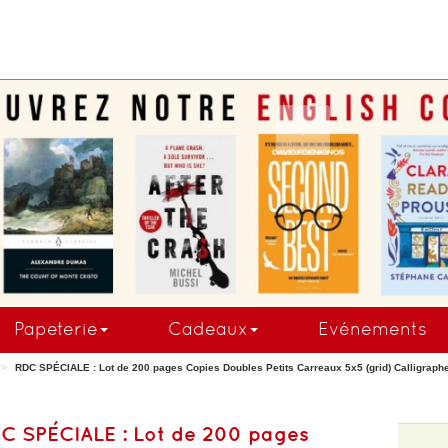
.
Papeterie
Cadeaux
Evénements
RDC SPÉCIALE : Lot de 200 pages Copies Doubles Petits Carreaux 5x5 (grid) Calligraphe 
C SPÉCIALE : Lot de 200 pages